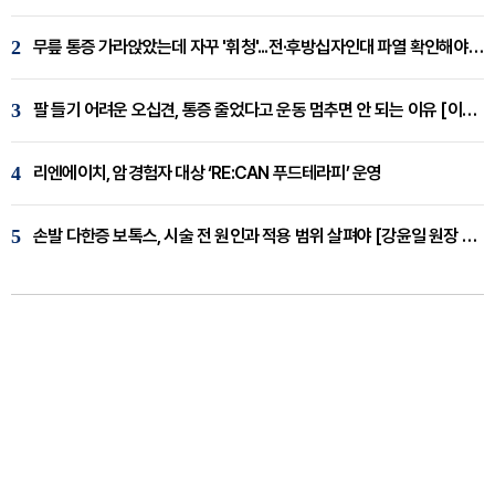
2
무릎 통증 가라앉았는데 자꾸 '휘청'...전·후방십자인대 파열 확인해야 [곽우경 원장 칼럼]
3
팔 들기 어려운 오십견, 통증 줄었다고 운동 멈추면 안 되는 이유 [이병욱 원장 칼럼]
4
리엔에이치, 암경험자 대상 ‘RE:CAN 푸드테라피’ 운영
5
손발 다한증 보톡스, 시술 전 원인과 적용 범위 살펴야 [강윤일 원장 칼럼]