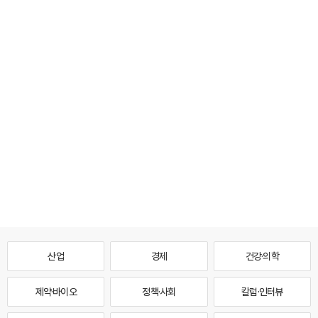
산업
경제
건강·의학
제약·바이오
정책·사회
칼럼·인터뷰