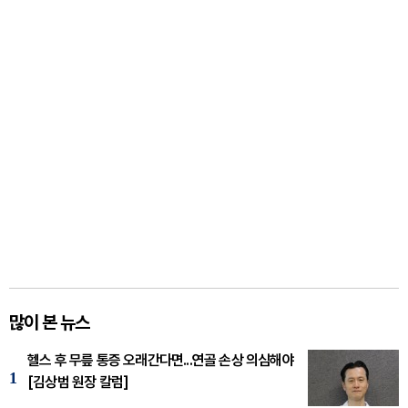
많이 본 뉴스
헬스 후 무릎 통증 오래간다면...연골 손상 의심해야
1
[김상범 원장 칼럼]