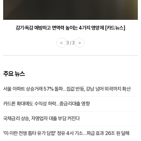
감기·독감 예방하고 면역력 높이는 4가지 영양제 [카드뉴스]
<
3 / 3
>
주요 뉴스
서울 아파트 상승거래 57% 돌파…집값 반등, 강남 넘어 외곽까지 확산
카드론 확대에도 수익성 하락…중금리대출 영향
국채금리 상승, 자영업자 대출 부담 커진다
'미·이란 전쟁 틈타 유가 담합' 정유 4사 기소…파급 효과 26조 원 달해