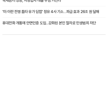
국채금리 상승, 자영업자 대출 부담 커진다
'미·이란 전쟁 틈타 유가 담합' 정유 4사 기소…파급 효과 26조 원 달해
휴대전화 개통에 안면인증 도입...강화된 본인 절차로 민생범죄 차단