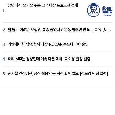
청년피자, 요기요 주문 고객 대상 프로모션 전개
1
2
팔 들기 어려운 오십견, 통증 줄었다고 운동 멈추면 안 되는 이유 [이병욱 원장 칼럼]
3
리엔에이치, 암경험자 대상 ‘RE:CAN 푸드테라피’ 운영
4
허리 MRI는 정상인데 계속 아픈 이유 [차기용 원장 칼럼]
5
휴가철 건강검진, 금식·복용약 등 사전 확인 필요 [정도감 원장 칼럼]