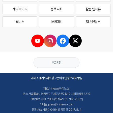
제약·바이오
정책·사회
칼럼·인터뷰
웰니스
MEDI·K
헬스인뉴스
PC버전
매체소개
기사제보
광고문의
개인정보처리방침
제호: hinews(하이뉴스)
주소: 서울특별시 영등포구 국제금융로2길 17 시티플라자 421호
전화: 02-313-2382(편집국: 02-782-2382)
이메일: press@hinews.co.kr
등록번호: 서울,아04641 | 등록일: 2017. 8. 4