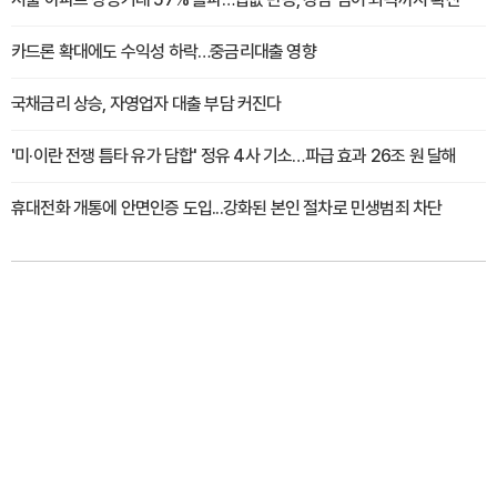
카드론 확대에도 수익성 하락…중금리대출 영향
국채금리 상승, 자영업자 대출 부담 커진다
'미·이란 전쟁 틈타 유가 담합' 정유 4사 기소…파급 효과 26조 원 달해
휴대전화 개통에 안면인증 도입...강화된 본인 절차로 민생범죄 차단