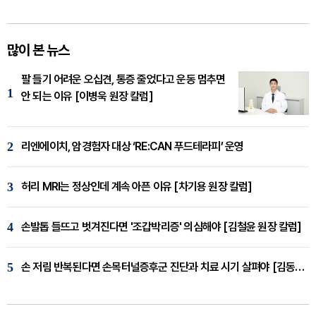
많이 본 뉴스
팔 들기 어려운 오십견, 통증 줄었다고 운동 멈추면
1
안 되는 이유 [이병욱 원장 칼럼]
2
리엔에이치, 암경험자 대상 ‘RE:CAN 푸드테라피’ 운영
3
허리 MRI는 정상인데 계속 아픈 이유 [차기용 원장 칼럼]
4
손발톱 들뜨고 벗겨진다면 '조갑박리증' 의심해야 [김철윤 원장 칼럼]
5
손 저림 반복된다면 손목터널증후군 진단과 치료 시기 살펴야 [김동현 원장 칼럼]