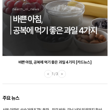
바쁜 아침, 공복에 먹기 좋은 과일 4가지 [카드뉴스]
<
1 / 3
>
주요 뉴스
서울 아파트 상승거래 57% 돌파…집값 반등, 강남 넘어 외곽까지 확산