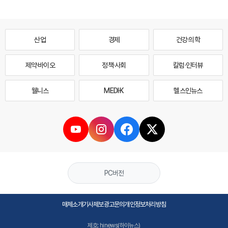
산업
경제
건강·의학
제약·바이오
정책·사회
칼럼·인터뷰
웰니스
MEDI·K
헬스인뉴스
PC버전
매체소개
기사제보
광고문의
개인정보처리방침
제호: hinews(하이뉴스)