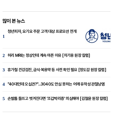
많이 본 뉴스
청년피자, 요기요 주문 고객 대상 프로모션 전개
1
2
허리 MRI는 정상인데 계속 아픈 이유 [차기용 원장 칼럼]
3
휴가철 건강검진, 금식·복용약 등 사전 확인 필요 [정도감 원장 칼럼]
4
"40대인데 오십견?"...3040도 안심 못하는 어깨 유착성 관절낭염
5
손발톱 들뜨고 벗겨진다면 '조갑박리증' 의심해야 [김철윤 원장 칼럼]