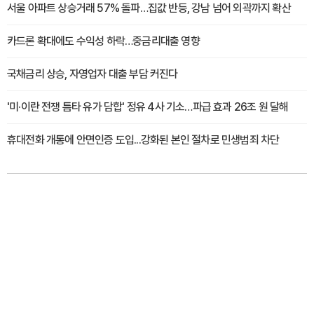
서울 아파트 상승거래 57% 돌파…집값 반등, 강남 넘어 외곽까지 확산
카드론 확대에도 수익성 하락…중금리대출 영향
국채금리 상승, 자영업자 대출 부담 커진다
'미·이란 전쟁 틈타 유가 담합' 정유 4사 기소…파급 효과 26조 원 달해
휴대전화 개통에 안면인증 도입...강화된 본인 절차로 민생범죄 차단