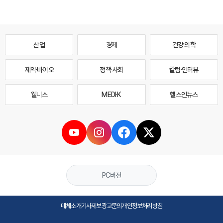
산업
경제
건강·의학
제약·바이오
정책·사회
칼럼·인터뷰
웰니스
MEDI·K
헬스인뉴스
PC버전
매체소개
기사제보
광고문의
개인정보처리방침