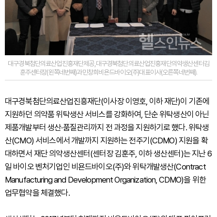
대구경북첨단의료산업진흥재단제공,대구경북첨단의료산업진흥재단의약생산센터김
훈주센터장(왼쪽네번째)과민창희비욘드바이오(주)대표이사(오른쪽네번째).
대구경북첨단의료산업진흥재단(이사장 이영호, 이하 재단)이 기존에
지원하던 의약품 위탁생산 서비스를 강화하여, 단순 위탁생산이 아닌
제품개발부터 생산·품질관리까지 전 과정을 지원하기로 했다. 위탁생
산(CMO) 서비스에서 개발까지 지원하는 전주기(CDMO) 지원을 확
대하면서 재단 의약생산센터(센터장 김훈주, 이하 생산센터)는 지난 6
일 바이오 벤처기업인 비욘드바이오(주)와 위탁개발생산(Contract
Manufacturing and Development Organization, CDMO)을 위한
업무협약을 체결했다.