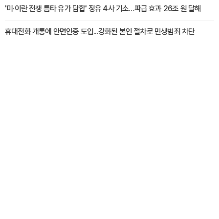
'미·이란 전쟁 틈타 유가 담합' 정유 4사 기소…파급 효과 26조 원 달해
휴대전화 개통에 안면인증 도입...강화된 본인 절차로 민생범죄 차단