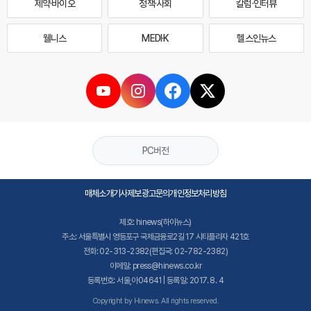
제약·바이오
정책·사회
칼럼·인터뷰
웰니스
MEDI·K
헬스인뉴스
PC버전
매체소개
기사제보
광고문의
개인정보처리방침
제호: hinews(하이뉴스)
주소: 서울특별시 영등포구 국제금융로2길 17 시티플라자 421호
전화: 02-313-2382(편집국: 02-782-2382)
이메일: press@hinews.co.kr
등록번호: 서울,아04641 | 등록일: 2017. 8. 4
Copyright by Hinews. All rights reserved.