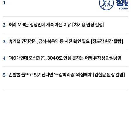
1
2
허리 MRI는 정상인데 계속 아픈 이유 [차기용 원장 칼럼]
3
휴가철 건강검진, 금식·복용약 등 사전 확인 필요 [정도감 원장 칼럼]
4
"40대인데 오십견?"...3040도 안심 못하는 어깨 유착성 관절낭염
5
손발톱 들뜨고 벗겨진다면 '조갑박리증' 의심해야 [김철윤 원장 칼럼]