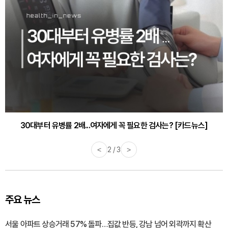
30대부터 유병률 2배...여자에게 꼭 필요한 검사는? [카드뉴스]
감기·독감 예방하고 면역력 높이는 4가지 영양제 [카드뉴스]
<
2 / 3
>
주요 뉴스
서울 아파트 상승거래 57% 돌파…집값 반등, 강남 넘어 외곽까지 확산