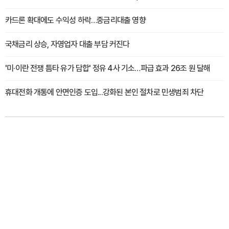
카드론 확대에도 수익성 하락…중금리대출 영향
국채금리 상승, 자영업자 대출 부담 커진다
'미·이란 전쟁 틈타 유가 담합' 정유 4사 기소…파급 효과 26조 원 달해
휴대전화 개통에 안면인증 도입...강화된 본인 절차로 민생범죄 차단