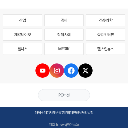
산업
경제
건강·의학
제약·바이오
정책·사회
칼럼·인터뷰
웰니스
MEDI·K
헬스인뉴스
PC버전
매체소개
기사제보
광고문의
개인정보처리방침
제호: hinews(하이뉴스)