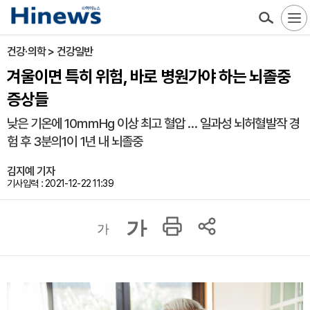
건강·의학 > 건강일반
겨울이면 특히 위험, 바로 병원가야 하는 뇌졸중
증상들
낮은 기온에 10㎜Hg 이상 최고 혈압 … 일과성 뇌허혈발작 경
험 후 3분의1이 1년 내 뇌졸중
김지예 기자
기사입력 : 2021-12-22 11:39
가
가