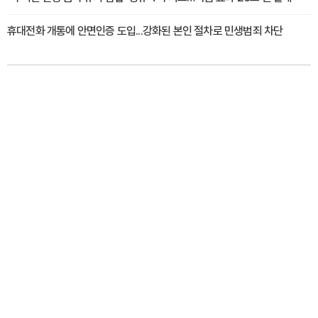
휴대전화 개통에 안면인증 도입...강화된 본인 절차로 민생범죄 차단