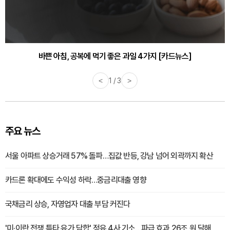
바쁜 아침, 공복에 먹기 좋은 과일 4가지 [카드뉴스]
<
1 / 3
>
주요 뉴스
서울 아파트 상승거래 57% 돌파…집값 반등, 강남 넘어 외곽까지 확산
카드론 확대에도 수익성 하락…중금리대출 영향
국채금리 상승, 자영업자 대출 부담 커진다
'미·이란 전쟁 틈타 유가 담합' 정유 4사 기소…파급 효과 26조 원 달해