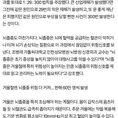
과를 토대로 1 : 29 : 300 법칙을 주장했다. 큰 산업재해가 발생했다면
그전에 같은 원인으로 29번의 작은 재해가 발생하고, 또 운 좋게 재난
은 피했지만 같은 원인으로 부상을 당할 뻔한 사건이 300번 발생한다
는 것이다.
뇌졸중도 마찬가지다. 뇌졸중은 뇌에 혈액을 공급하는 혈관이 막히거
나 터져 뇌가 손상되는 질환으로 이 과정에서 끊임없이 위험신호를 보
낸다. 조병래 가톨릭대학교 인천성모병원 뇌병원 신경외과 교수는 “뇌
졸중은 초기 증상을 놓치지 않아야 대형사고를 막을 수 있다”며 “뇌졸
중은 겨울철에 특히 위험성이 높아지는 만큼 뇌졸중의 위험신호를 제
대로 읽고 관리하는 노력이 필요하다”고 강조했다.
겨울철엔 뇌졸중 위험 더 커져… 한해 60만 명씩 발생
겨울은 뇌졸중을 특히 조심해야 하는 계절이다. 몸이 갑작스레 움츠러
들 듯 뇌혈관도 급격히 좁아지기 때문이다. 추운 겨울에는 약을 복용해
도 기온 변화로 평소보다 10㎜Hg 이상 최고 혈압이 높아질 수 있다.