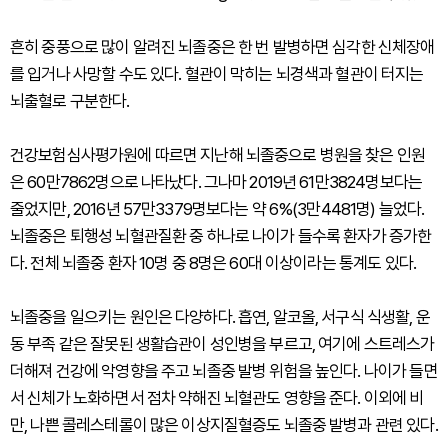
흔히 중풍으로 많이 알려진 뇌졸중은 한 번 발병하면 심각한 신체장애
를 입거나 사망할 수도 있다. 혈관이 막히는 뇌경색과 혈관이 터지는
뇌출혈로 구분한다.
건강보험심사평가원에 따르면 지난해 뇌졸중으로 병원을 찾은 인원
은 60만7862명으로 나타났다. 그나마 2019년 61만3824명보다는
줄었지만, 2016년 57만3379명보다는 약 6%(3만4481명) 늘었다.
뇌졸중은 퇴행성 뇌혈관질환 중 하나로 나이가 들수록 환자가 증가한
다. 전체 뇌졸중 환자 10명 중 8명은 60대 이상이라는 통계도 있다.
뇌졸중을 일으키는 원인은 다양하다. 흡연, 알코올, 서구식 식생활, 운
동 부족 같은 잘못된 생활습관이 성인병을 부르고, 여기에 스트레스가
더해져 건강에 악영향을 주고 뇌졸중 발병 위험을 높인다. 나이가 들면
서 신체가 노화하면서 점차 약해진 뇌혈관도 영향을 준다. 이외에 비
만, 나쁜 콜레스테롤이 많은 이상지질혈증도 뇌졸중 발병과 관련 있다.