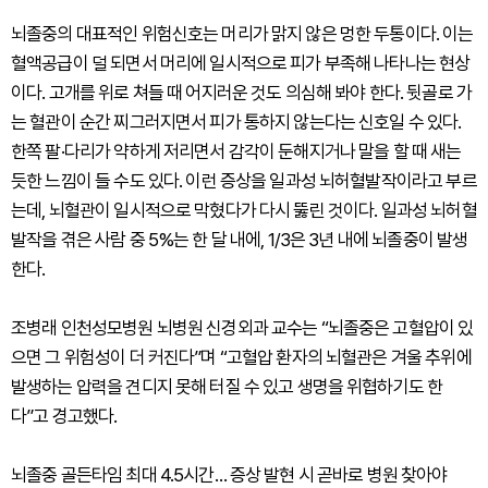
뇌졸중의 대표적인 위험신호는 머리가 맑지 않은 멍한 두통이다. 이는
혈액공급이 덜 되면서 머리에 일시적으로 피가 부족해 나타나는 현상
이다. 고개를 위로 쳐들 때 어지러운 것도 의심해 봐야 한다. 뒷골로 가
는 혈관이 순간 찌그러지면서 피가 통하지 않는다는 신호일 수 있다.
한쪽 팔·다리가 약하게 저리면서 감각이 둔해지거나 말을 할 때 새는
듯한 느낌이 들 수도 있다. 이런 증상을 일과성 뇌허혈발작이라고 부르
는데, 뇌혈관이 일시적으로 막혔다가 다시 뚫린 것이다. 일과성 뇌허혈
발작을 겪은 사람 중 5%는 한 달 내에, 1/3은 3년 내에 뇌졸중이 발생
한다.
조병래 인천성모병원 뇌병원 신경외과 교수는 “뇌졸중은 고혈압이 있
으면 그 위험성이 더 커진다”며 “고혈압 환자의 뇌혈관은 겨울 추위에
발생하는 압력을 견디지 못해 터질 수 있고 생명을 위협하기도 한
다”고 경고했다.
뇌졸중 골든타임 최대 4.5시간… 증상 발현 시 곧바로 병원 찾아야