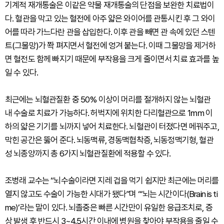
기계적 재개통술은 이같은 약물 재개통술의 단점을 보완한 치료법이
다. 혈관을 막고 있는 혈전에 아주 얇은 와이어를 관통시킨 후 그 와이
어를 따라 가느다란 관을 삽입한다. 이후 관을 빼면 관 속에 있던 스텐
트(그물망)가 쫙 펴지면서 혈전에 엉겨 붙는다. 이때 그물망을 제거하
면 혈전도 함께 빠지기 때문에 부작용을 크게 줄이면서 치료 효과를 높
일 수 있다.
최근에는 뇌혈관질환 중 50% 이상이 머리를 절개하지 않는 뇌혈관
내 수술로 치료가 가능하다. 허벅지에 위치한 다리혈관으로 1㎜ 이
하의 얇은 기기를 뇌까지 넣어 치료한다. 뇌혈관이 터졌다면 메꿔주고,
막힌 공간은 뚫어 준다. 뇌동맥류, 경동맥협착증, 뇌동정맥기형, 혈관
성 뇌종양까지 총 6가지 뇌혈관질환에 적용할 수 있다.
조병래 교수는 “뇌수술이라면 지레 겁을 먹기 쉽지만 최근에는 머리를
열지 않고도 수술이 가능한 시대가 됐다”며 “‘뇌는 시간이다(Brain is ti
me)’라는 말이 있다. 뇌졸중은 빠른 시간만이 유일한 응급조치로, 증
상 발생 후 반드시 3~4.5시간 이내에 병원을 찾아야 부작용을 줄일 수