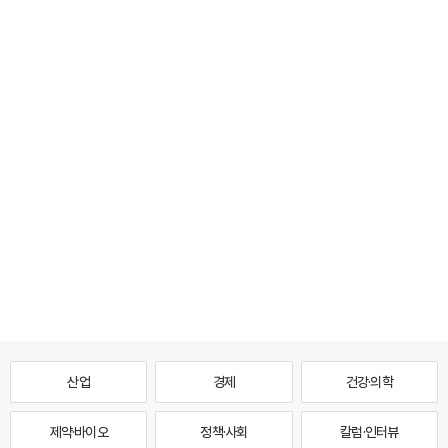
산업
경제
건강·의학
제약·바이오
정책·사회
칼럼·인터뷰