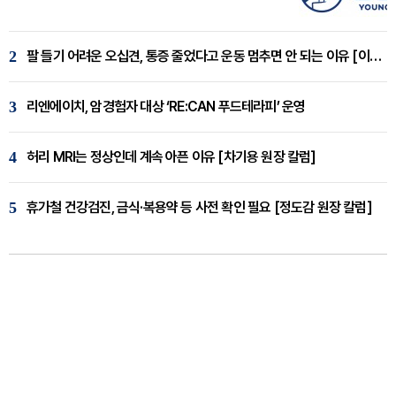
2
팔 들기 어려운 오십견, 통증 줄었다고 운동 멈추면 안 되는 이유 [이병욱 원장 칼럼]
3
리엔에이치, 암경험자 대상 ‘RE:CAN 푸드테라피’ 운영
4
허리 MRI는 정상인데 계속 아픈 이유 [차기용 원장 칼럼]
5
휴가철 건강검진, 금식·복용약 등 사전 확인 필요 [정도감 원장 칼럼]