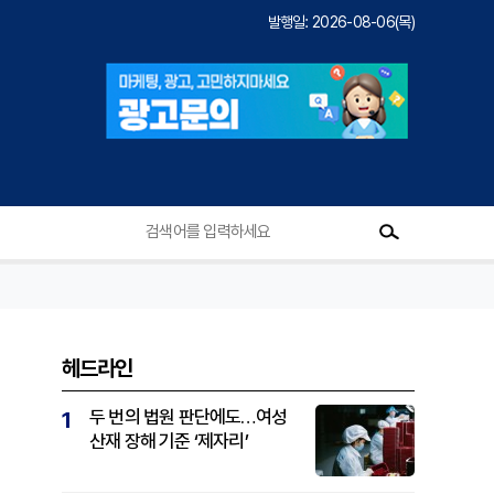
발행일: 2026-08-06(목)
헤드라인
두 번의 법원 판단에도…여성
1
산재 장해 기준 ‘제자리’