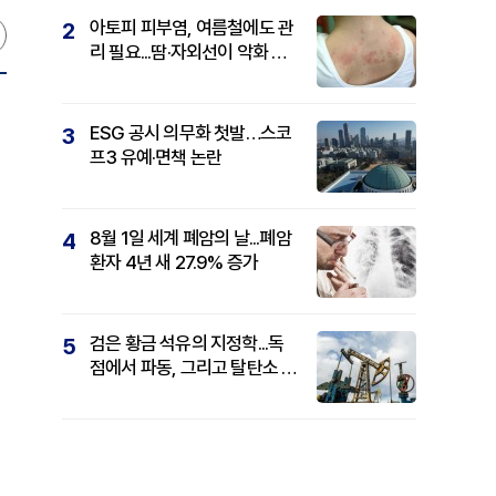
아토피 피부염, 여름철에도 관
2
리 필요...땀·자외선이 악화 요
인
ESG 공시 의무화 첫발…스코
3
프3 유예·면책 논란
8월 1일 세계 폐암의 날...폐암
4
환자 4년 새 27.9% 증가
검은 황금 석유의 지정학...독
5
점에서 파동, 그리고 탈탄소 패
권까지