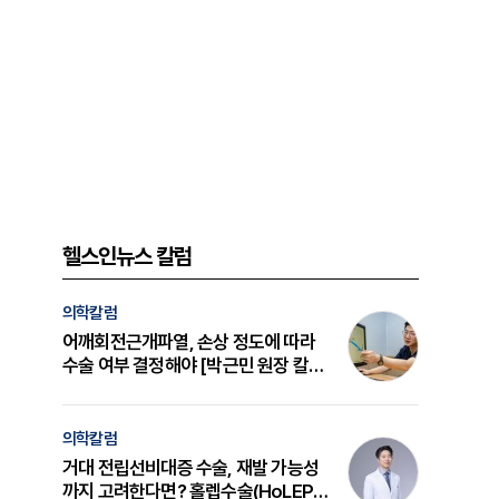
헬스인뉴스 칼럼
의학칼럼
어깨회전근개파열, 손상 정도에 따라
수술 여부 결정해야 [박근민 원장 칼
럼]
의학칼럼
거대 전립선비대증 수술, 재발 가능성
까지 고려한다면? 홀렙수술(HoLEP)