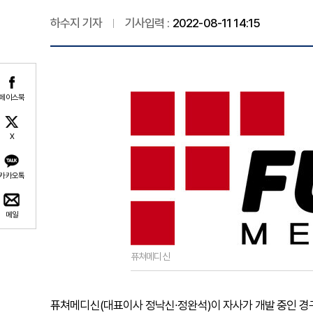
하수지 기자
기사입력 :
2022-08-11 14:15
페이스북
X
카카오톡
메일
퓨쳐메디신
퓨쳐메디신(대표이사 정낙신∙정완석)이 자사가 개발 중인 경