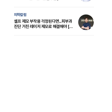
의 원리와 선택 기준 [길건 원장 칼럼]
의학칼럼
셀프 제모 부작용 걱정된다면...피부과
진단 거친 레이저 제모로 해결해야 [변
준석 원장 칼럼]