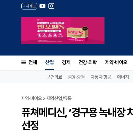
기사제보
퓨쳐메디신, ‘경구용 녹내장 
전체
산업
경제
건강·의학
제약·바이오
보건의료
금융·증권
자동차·항공
에너지
제약·바이오 > 제약산업/유통
퓨쳐메디신, ‘경구용 녹내장
선정