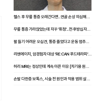
헬스 후 무릎 통증 오래간다면...연골 손상 의심해야 [김상범 원장 칼럼]
무릎 통증 가라앉았는데 자꾸 '휘청'...전·후방십자인대 파열 확인해야 [곽우경 원장 칼럼]
팔 들기 어려운 오십견, 통증 줄었다고 운동 멈추면 안 되는 이유 [이병욱 원장 칼럼]
리엔에이치, 암경험자 대상 ‘RE:CAN 푸드테라피’ 운영
허리 MRI는 정상인데 계속 아픈 이유 [차기용 원장 칼럼]
손발 다한증 보톡스, 시술 전 원인과 적용 범위 살펴야 [강윤일 원장 칼럼]