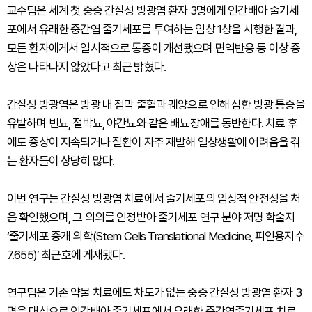
교수팀은 세계 첫 중증 간질성 방광염 환자 3명에게 인간배아 줄기세
포에서 유래한 중간엽 줄기세포를 투여하는 임상 1상을 시행한 결과,
모든 환자에게서 일시적으로 통증이 개선됐으며 면역반응 등 이상 증
상은 나타나지 않았다고 최근 밝혔다.
간질성 방광염은 방광 내 점막 출혈과 궤양으로 인해 심한 방광 통증을
유발하며 빈뇨, 절박뇨, 야간뇨와 같은 배뇨장애를 동반한다. 치료 후
에도 증상이 지속되거나 질환이 자주 재발해 일상생활에 어려움을 겪
는 환자들이 상당히 많다.
이번 연구는 간질성 방광염 치료에서 줄기세포의 임상적 안전성을 처
음 확인했으며, 그 의의를 인정받아 줄기세포 연구 분야 저명 학술지
‘줄기세포 중개 의학(Stem Cells Translational Medicine, 피인용지수
7.655)’ 최근호에 게재됐다.
연구팀은 기존 약물 치료에도 차도가 없는 중증 간질성 방광염 환자 3
명을 대상으로 인간배아 줄기세포에서 유래한 중간엽줄기세포 치료