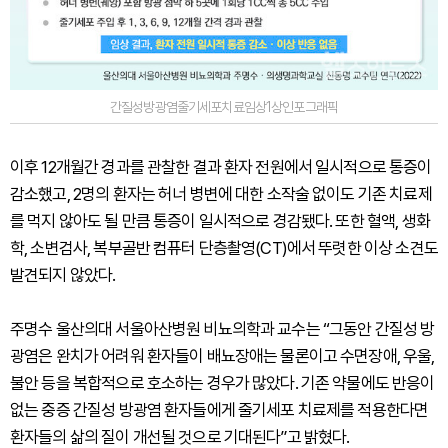
간질성방광염줄기세포치료임상1상인포그래픽
이후 12개월간 경과를 관찰한 결과 환자 전원에서 일시적으로 통증이
감소했고, 2명의 환자는 허너 병변에 대한 소작술 없이도 기존 치료제
를 먹지 않아도 될 만큼 통증이 일시적으로 경감됐다. 또한 혈액, 생화
학, 소변검사, 복부골반 컴퓨터 단층촬영(CT)에서 뚜렷한 이상 소견도
발견되지 않았다.
주명수 울산의대 서울아산병원 비뇨의학과 교수는 “그동안 간질성 방
광염은 완치가 어려워 환자들이 배뇨장애는 물론이고 수면장애, 우울,
불안 등을 복합적으로 호소하는 경우가 많았다. 기존 약물에도 반응이
없는 중증 간질성 방광염 환자들에게 줄기세포 치료제를 적용한다면
환자들의 삶의 질이 개선될 것으로 기대된다”고 밝혔다.