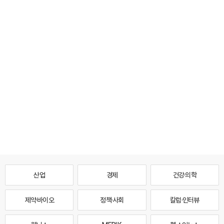
산업
경제
건강·의학
제약·바이오
정책·사회
칼럼·인터뷰