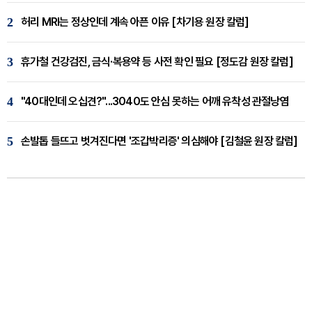
2
허리 MRI는 정상인데 계속 아픈 이유 [차기용 원장 칼럼]
3
휴가철 건강검진, 금식·복용약 등 사전 확인 필요 [정도감 원장 칼럼]
4
"40대인데 오십견?"...3040도 안심 못하는 어깨 유착성 관절낭염
5
손발톱 들뜨고 벗겨진다면 '조갑박리증' 의심해야 [김철윤 원장 칼럼]