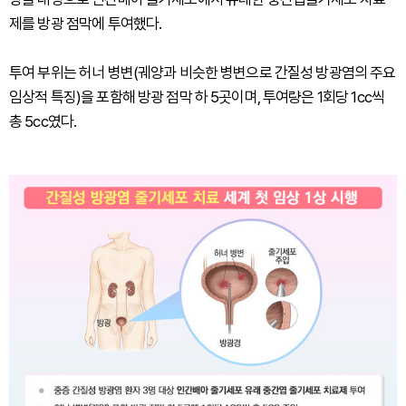
제를 방광 점막에 투여했다.
투여 부위는 허너 병변(궤양과 비슷한 병변으로 간질성 방광염의 주요
임상적 특징)을 포함해 방광 점막 하 5곳이며, 투여량은 1회당 1cc씩
총 5cc였다.