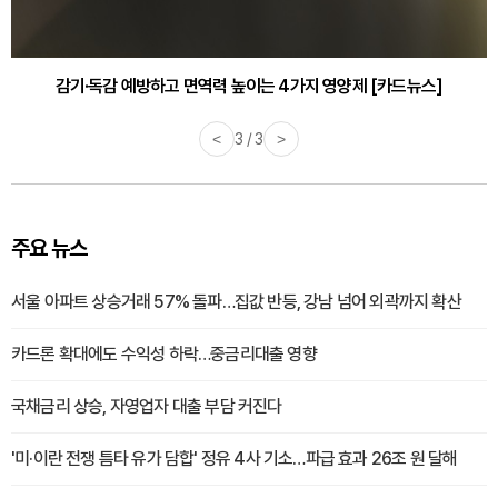
감기·독감 예방하고 면역력 높이는 4가지 영양제 [카드뉴스]
<
3 / 3
>
주요 뉴스
서울 아파트 상승거래 57% 돌파…집값 반등, 강남 넘어 외곽까지 확산
카드론 확대에도 수익성 하락…중금리대출 영향
국채금리 상승, 자영업자 대출 부담 커진다
'미·이란 전쟁 틈타 유가 담합' 정유 4사 기소…파급 효과 26조 원 달해