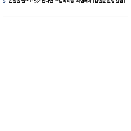
5
손발톱 들뜨고 벗겨진다면 '조갑박리증' 의심해야 [김철윤 원장 칼럼]