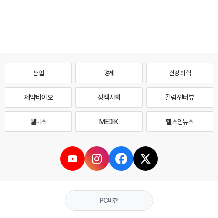
산업
경제
건강·의학
제약·바이오
정책·사회
칼럼·인터뷰
웰니스
MEDI·K
헬스인뉴스
PC버전