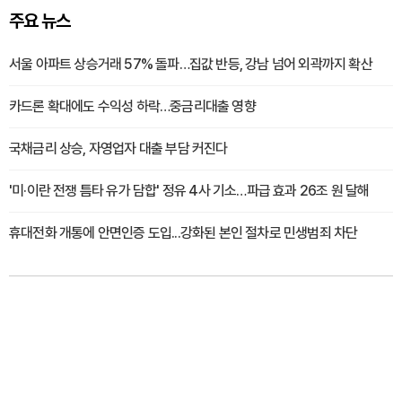
주요 뉴스
서울 아파트 상승거래 57% 돌파…집값 반등, 강남 넘어 외곽까지 확산
카드론 확대에도 수익성 하락…중금리대출 영향
국채금리 상승, 자영업자 대출 부담 커진다
'미·이란 전쟁 틈타 유가 담합' 정유 4사 기소…파급 효과 26조 원 달해
휴대전화 개통에 안면인증 도입...강화된 본인 절차로 민생범죄 차단