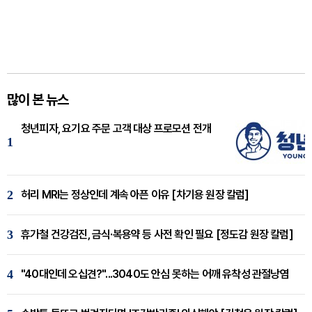
많이 본 뉴스
청년피자, 요기요 주문 고객 대상 프로모션 전개
1
2
허리 MRI는 정상인데 계속 아픈 이유 [차기용 원장 칼럼]
3
휴가철 건강검진, 금식·복용약 등 사전 확인 필요 [정도감 원장 칼럼]
4
"40대인데 오십견?"...3040도 안심 못하는 어깨 유착성 관절낭염