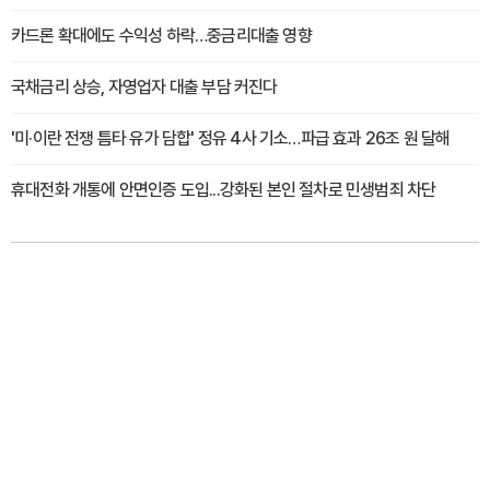
카드론 확대에도 수익성 하락…중금리대출 영향
국채금리 상승, 자영업자 대출 부담 커진다
'미·이란 전쟁 틈타 유가 담합' 정유 4사 기소…파급 효과 26조 원 달해
휴대전화 개통에 안면인증 도입...강화된 본인 절차로 민생범죄 차단