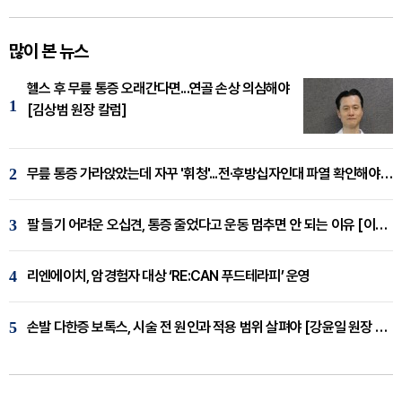
많이 본 뉴스
헬스 후 무릎 통증 오래간다면...연골 손상 의심해야
1
[김상범 원장 칼럼]
2
무릎 통증 가라앉았는데 자꾸 '휘청'...전·후방십자인대 파열 확인해야 [곽우경 원장 칼럼]
3
팔 들기 어려운 오십견, 통증 줄었다고 운동 멈추면 안 되는 이유 [이병욱 원장 칼럼]
4
리엔에이치, 암경험자 대상 ‘RE:CAN 푸드테라피’ 운영
5
손발 다한증 보톡스, 시술 전 원인과 적용 범위 살펴야 [강윤일 원장 칼럼]