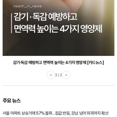
감기·독감 예방하고 면역력 높이는 4가지 영양제 [카드뉴스]
<
3 / 3
>
주요 뉴스
서울 아파트 상승거래 57% 돌파…집값 반등, 강남 넘어 외곽까지 확산