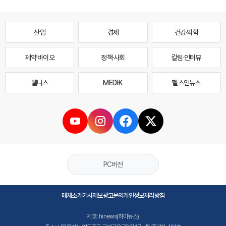
산업
경제
건강·의학
제약·바이오
정책·사회
칼럼·인터뷰
웰니스
MEDI·K
헬스인뉴스
PC버전
매체소개
기사제보
광고문의
개인정보처리방침
제호: hinews(하이뉴스)