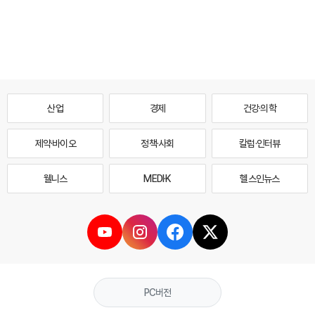
산업
경제
건강·의학
제약·바이오
정책·사회
칼럼·인터뷰
웰니스
MEDI·K
헬스인뉴스
PC버전