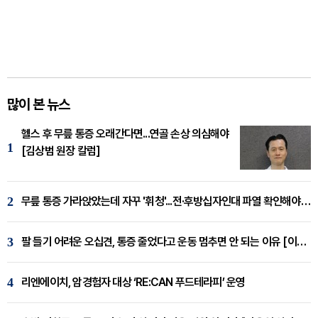
많이 본 뉴스
헬스 후 무릎 통증 오래간다면...연골 손상 의심해야
1
[김상범 원장 칼럼]
2
무릎 통증 가라앉았는데 자꾸 '휘청'...전·후방십자인대 파열 확인해야 [곽우경 원장 칼럼]
3
팔 들기 어려운 오십견, 통증 줄었다고 운동 멈추면 안 되는 이유 [이병욱 원장 칼럼]
4
리엔에이치, 암경험자 대상 ‘RE:CAN 푸드테라피’ 운영