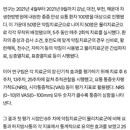
연구는 2021년 4월부터 2021년 9월까지 강남, 대전, 부천, 해운대 자
생한방병원에 내원한 중증 만성 요통 환자 100명을 대상으로 진행됐
다. 이 가운데 50명은 약침치료군으로 나머지 50명은 물리치료군으
로 각각 무작위 배정됐으며, 5주 동안 매주 2회씩 치료를 실시했다. 환
자의 증상과 검사 소견, 호전도에 맞게 약침치료군의 경우 신바로, 황
련해독, 천수근, 자하거 등의 약침이 사용됐고 물리치료군은 간섭파치
료, 심층열치료, 표층열치료 등이 시행됐다.
이어 연구팀은 각 치료군의 장·단기적 효과를 평가하기 위해 치료 후 6
주차, 13주차, 25주차에 걸쳐 추적관찰을 시행했고, 요통 통증숫자평
가척도(NRS), 시각통증척도(VAS) 등이 평가 지표로 활용됐다. NRS
(0~10)와 VAS(0~100㎜) 모두 숫자가 클수록 통증이 심함을 나타
낸다.
그 결과 첫 평가 시점인 6주 차에 약침치료군이 물리치료군에 비해 요
통과 하지방사통의 각 지표에서 통계적으로 유의한 효과를 보였고 25