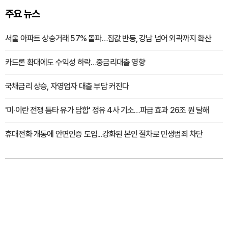
주요 뉴스
서울 아파트 상승거래 57% 돌파…집값 반등, 강남 넘어 외곽까지 확산
카드론 확대에도 수익성 하락…중금리대출 영향
국채금리 상승, 자영업자 대출 부담 커진다
'미·이란 전쟁 틈타 유가 담합' 정유 4사 기소…파급 효과 26조 원 달해
휴대전화 개통에 안면인증 도입...강화된 본인 절차로 민생범죄 차단