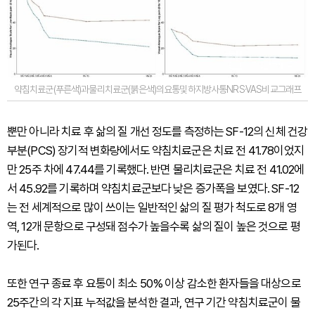
약침치료군(푸른색)과물리치료군(붉은색)의요통및하지방사통NRS·VAS비교그래프
뿐만 아니라 치료 후 삶의 질 개선 정도를 측정하는 SF-12의 신체 건강
부분(PCS) 장기적 변화량에서도 약침치료군은 치료 전 41.78이었지
만 25주 차에 47.44를 기록했다. 반면 물리치료군은 치료 전 41.02에
서 45.92를 기록하며 약침치료군보다 낮은 증가폭을 보였다. SF-12
는 전 세계적으로 많이 쓰이는 일반적인 삶의 질 평가 척도로 8개 영
역, 12개 문항으로 구성돼 점수가 높을수록 삶의 질이 높은 것으로 평
가된다.
또한 연구 종료 후 요통이 최소 50% 이상 감소한 환자들을 대상으로
25주간의 각 지표 누적값을 분석한 결과, 연구 기간 약침치료군이 물