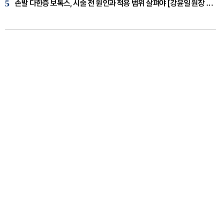
5
손발 다한증 보톡스, 시술 전 원인과 적용 범위 살펴야 [강윤일 원장 칼럼]