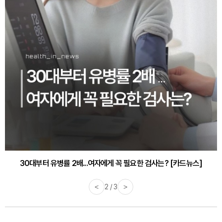
감기·독감 예방하고 면역력 높이는 4가지 영양제 [카드뉴스]
<
3 / 3
>