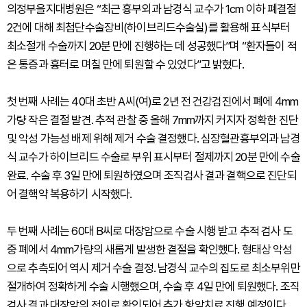
의정부을지대병원은 “최근 흉부외과 남경식 교수가 1cm 이하 폐결절
2건에 대해 최첨단수술장비(하이브리드수술실)를 활용해 표식부터
최소절개 수술까지 20분 만에 진행하는 데 성공했다”며 “환자들이 적
은 통증과 흉터로 며칠 만에 퇴원할 수 있었다”고 밝혔다.
첫 번째 사례는 40대 초반 A씨(여)로 2년 전 건강검진에서 폐에 4mm
가량 작은 결절 발견. 추적 관찰 중 올해 7mm까지 커지자 정확한 진단
및 악성 가능성 배제 위해 제거 수술 결정했다. 심장혈관흉부외과 남경
식 교수가 하이브리드 수술로 부위 표시부터 절제까지 20분 만에 수술
완료. 수술 후 3일 만에 퇴원하였으며 조직검사 결과 결핵으로 진단되
어 결핵약 복용하기 시작했다.
두 번째 사례는 60대 B씨로 대장암으로 수술 시행 받고 추적 검사 도
중 폐에서 4mm가량의 새롭게 발생한 결절을 확인했다. 형태상 악성
으로 추측되어 역시 제거 수술 결정. 남경식 교수의 집도로 최소부위만
절개하여 정확하게 수술 시행했으며, 수술 후 4일 만에 퇴원했다. 조직
검사 결과 대장암의 전이로 확인되어 추가 항암치료 진행 예정이다.