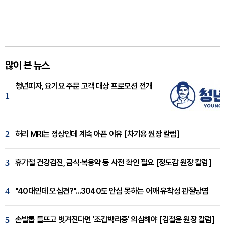
많이 본 뉴스
청년피자, 요기요 주문 고객 대상 프로모션 전개
1
2
허리 MRI는 정상인데 계속 아픈 이유 [차기용 원장 칼럼]
3
휴가철 건강검진, 금식·복용약 등 사전 확인 필요 [정도감 원장 칼럼]
4
"40대인데 오십견?"...3040도 안심 못하는 어깨 유착성 관절낭염
5
손발톱 들뜨고 벗겨진다면 '조갑박리증' 의심해야 [김철윤 원장 칼럼]