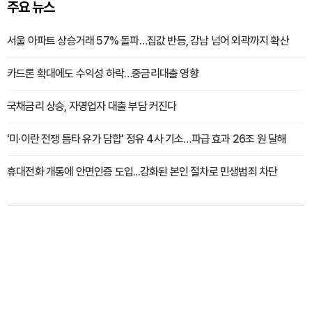
주요 뉴스
서울 아파트 상승거래 57% 돌파…집값 반등, 강남 넘어 외곽까지 확산
카드론 확대에도 수익성 하락…중금리대출 영향
국채금리 상승, 자영업자 대출 부담 커진다
'미·이란 전쟁 틈타 유가 담합' 정유 4사 기소…파급 효과 26조 원 달해
휴대전화 개통에 안면인증 도입...강화된 본인 절차로 민생범죄 차단