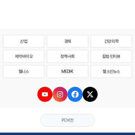
산업
경제
건강·의학
제약·바이오
정책·사회
칼럼·인터뷰
웰니스
MEDI·K
헬스인뉴스
PC버전