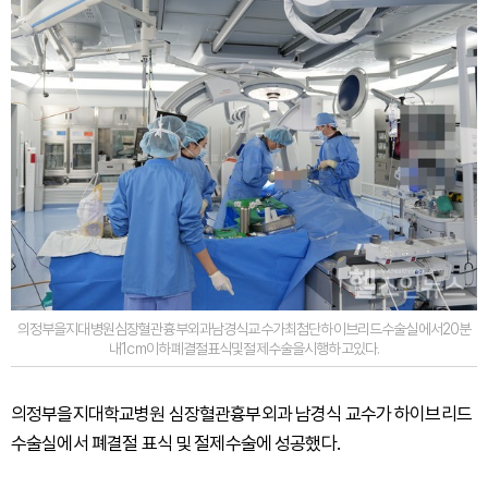
의정부을지대병원심장혈관흉부외과남경식교수가최첨단하이브리드수술실에서20분
내1㎝이하폐결절표식및절제수술을시행하고있다.
의정부을지대학교병원 심장혈관흉부외과 남경식 교수가 하이브리드
수술실에서 폐결절 표식 및 절제수술에 성공했다.