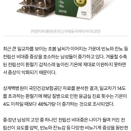
(위)현대약품유린타민,(아래)동국제약카리토포텐
최근 큰 일교차를 보이는 초봄 날씨가 이어지는 가운데 빈뇨와 잔뇨 등
전립선 비대증 증상을 호소하는 남성들이 증가하고 있다. 겨울철 수축
된 전립선이 환절기 갑작스레 높아진 기온에 제대로 이완하지 못하면
서 증상이 악화되기 때문이다.
상계백병원이 국민건강보험공단 자료를 분석한 결과, 일교차가 14도
를 초과하는 환절기에 해당 질병으로 인한 응급실 진료 횟수는 기온이
4도 이하일 때보다 48%가량 더 증가하는 것으로 조사되었다.
중·장년 남성의 고민 중 하나인 전립선 비대증은 나이가 들며 커진 전
립선이 요도를 압박, 빈뇨와 잔뇨감 등 다양한 비뇨기계 증상을 동반한