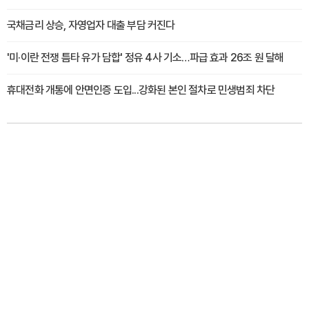
국채금리 상승, 자영업자 대출 부담 커진다
'미·이란 전쟁 틈타 유가 담합' 정유 4사 기소…파급 효과 26조 원 달해
휴대전화 개통에 안면인증 도입...강화된 본인 절차로 민생범죄 차단