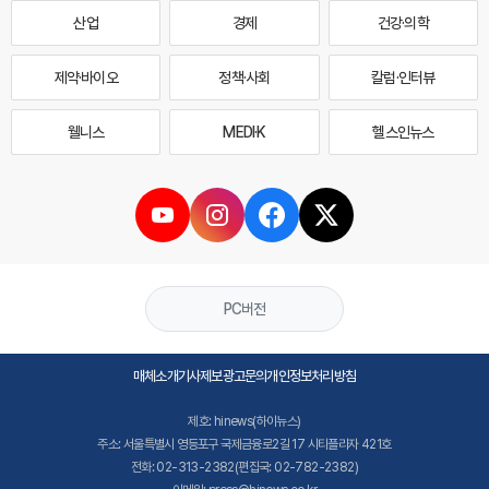
산업
경제
건강·의학
제약·바이오
정책·사회
칼럼·인터뷰
웰니스
MEDI·K
헬스인뉴스
PC버전
매체소개
기사제보
광고문의
개인정보처리방침
제호: hinews(하이뉴스)
주소: 서울특별시 영등포구 국제금융로2길 17 시티플라자 421호
전화: 02-313-2382(편집국: 02-782-2382)