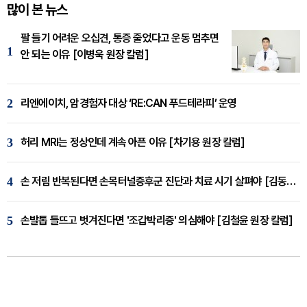
많이 본 뉴스
팔 들기 어려운 오십견, 통증 줄었다고 운동 멈추면
1
안 되는 이유 [이병욱 원장 칼럼]
2
리엔에이치, 암경험자 대상 ‘RE:CAN 푸드테라피’ 운영
3
허리 MRI는 정상인데 계속 아픈 이유 [차기용 원장 칼럼]
4
손 저림 반복된다면 손목터널증후군 진단과 치료 시기 살펴야 [김동현 원장 칼럼]
5
손발톱 들뜨고 벗겨진다면 '조갑박리증' 의심해야 [김철윤 원장 칼럼]