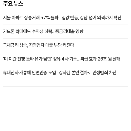
주요 뉴스
서울 아파트 상승거래 57% 돌파…집값 반등, 강남 넘어 외곽까지 확산
카드론 확대에도 수익성 하락…중금리대출 영향
국채금리 상승, 자영업자 대출 부담 커진다
'미·이란 전쟁 틈타 유가 담합' 정유 4사 기소…파급 효과 26조 원 달해
휴대전화 개통에 안면인증 도입...강화된 본인 절차로 민생범죄 차단