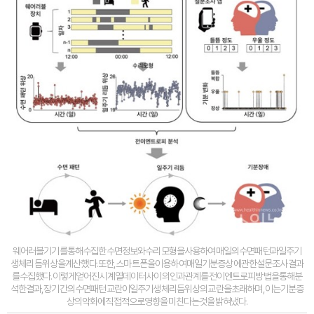
웨어러블기기를통해수집한수면정보와수리모형을사용하여매일의수면패턴과일주기
생체리듬위상을계산했다.또한,스마트폰을이용하여매일기분증상에관한설문조사결과
를수집했다.이렇게얻어진시계열데이터사이의인과관계를전이엔트로피방법을통해분
석한결과,장기간의수면패턴교란이일주기생체리듬위상의교란을초래하며,이는기분증
상의악화에직접적으로영향을미친다는것을밝혀냈다.