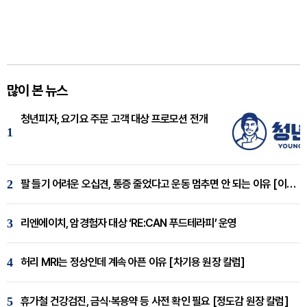
많이 본 뉴스
청년피자, 요기요 주문 고객 대상 프로모션 전개
1
2
팔 들기 어려운 오십견, 통증 줄었다고 운동 멈추면 안 되는 이유 [이병욱 원장 칼럼]
3
리엔에이치, 암경험자 대상 ‘RE:CAN 푸드테라피’ 운영
4
허리 MRI는 정상인데 계속 아픈 이유 [차기용 원장 칼럼]
5
휴가철 건강검진, 금식·복용약 등 사전 확인 필요 [정도감 원장 칼럼]