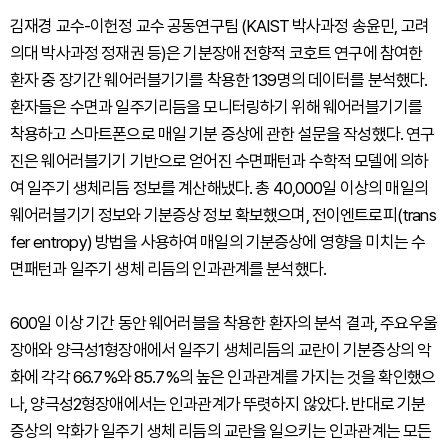
김재경 교수-이헌정 교수 공동연구팀 (KAIST 박사과정 송윤민, 고려
의대 박사과정 정재권 등)은 기분장애 전향적 코호트 연구에 참여한
환자 중 장기간 웨어러블기기를 착용한 139명의 데이터를 분석했다.
환자들은 수면과 일주기리듬을 모니터링하기 위해 웨어러블기기를
착용하고 스마트폰으로 매일 기분 증상에 관한 설문을 작성했다. 연구
진은 웨어러블기기 기반으로 얻어진 수면패턴과 수학적 모델에 의하
여 일주기 생체리듬 정보를 계산해냈다. 총 40,000일 이상의 매일의
웨어러블기기 정보와 기분증상 정보 확보했으며, 전이엔트로피(trans
fer entropy) 방법을 사용하여 매일의 기분증상에 영향을 미치는 수
면패턴과 일주기 생체 리듬의 인과관계를 분석했다.
600일 이상 기간 동안 웨어러블을 착용한 환자의 분석 결과, 주요우울
장애와 양극성1형장애에서 일주기 생체리듬의 교란이 기분증상의 악
화에 각각 66.7%와 85.7%의 높은 인과관계를 가지는 것을 확인했으
나, 양극성2형장애에서는 인과관계가 뚜렷하지 않았다. 반대로 기분
증상의 악화가 일주기 생체 리듬의 교란을 일으키는 인과관계는 모든