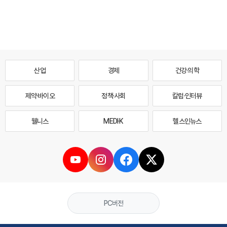
산업
경제
건강·의학
제약·바이오
정책·사회
칼럼·인터뷰
웰니스
MEDI·K
헬스인뉴스
PC버전