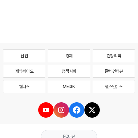
산업
경제
건강·의학
제약·바이오
정책·사회
칼럼·인터뷰
웰니스
MEDI·K
헬스인뉴스
PC버전