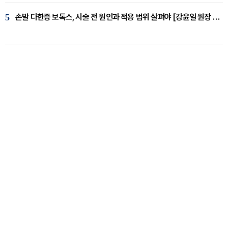
5
손발 다한증 보톡스, 시술 전 원인과 적용 범위 살펴야 [강윤일 원장 칼럼]