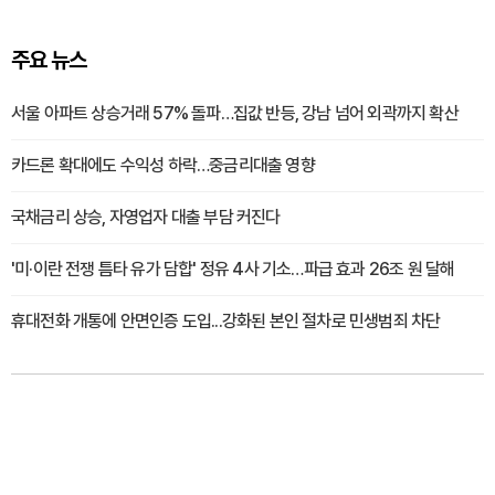
주요 뉴스
서울 아파트 상승거래 57% 돌파…집값 반등, 강남 넘어 외곽까지 확산
카드론 확대에도 수익성 하락…중금리대출 영향
국채금리 상승, 자영업자 대출 부담 커진다
'미·이란 전쟁 틈타 유가 담합' 정유 4사 기소…파급 효과 26조 원 달해
휴대전화 개통에 안면인증 도입...강화된 본인 절차로 민생범죄 차단