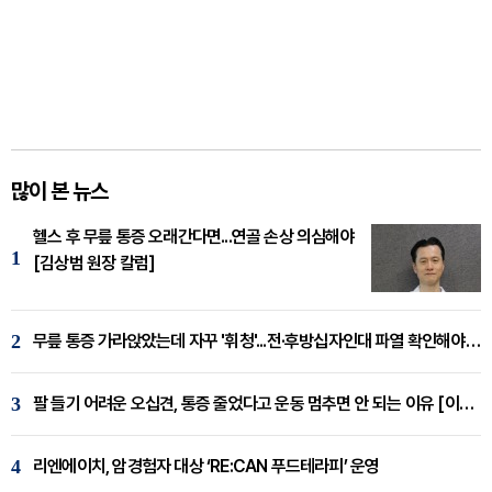
많이 본 뉴스
헬스 후 무릎 통증 오래간다면...연골 손상 의심해야
1
[김상범 원장 칼럼]
2
무릎 통증 가라앉았는데 자꾸 '휘청'...전·후방십자인대 파열 확인해야 [곽우경 원장 칼럼]
3
팔 들기 어려운 오십견, 통증 줄었다고 운동 멈추면 안 되는 이유 [이병욱 원장 칼럼]
4
리엔에이치, 암경험자 대상 ‘RE:CAN 푸드테라피’ 운영