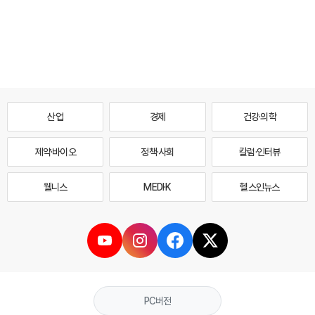
산업
경제
건강·의학
제약·바이오
정책·사회
칼럼·인터뷰
웰니스
MEDI·K
헬스인뉴스
PC버전