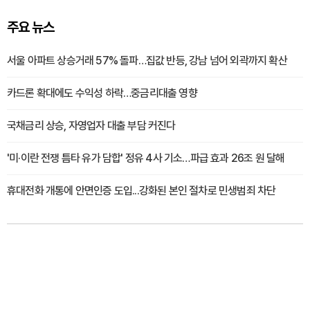
주요 뉴스
서울 아파트 상승거래 57% 돌파…집값 반등, 강남 넘어 외곽까지 확산
카드론 확대에도 수익성 하락…중금리대출 영향
국채금리 상승, 자영업자 대출 부담 커진다
'미·이란 전쟁 틈타 유가 담합' 정유 4사 기소…파급 효과 26조 원 달해
휴대전화 개통에 안면인증 도입...강화된 본인 절차로 민생범죄 차단