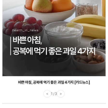
바쁜 아침, 공복에 먹기 좋은 과일 4가지 [카드뉴스]
<
1 / 3
>