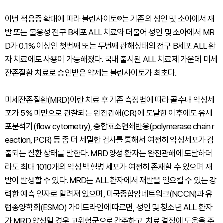
이번 적응증 확대에 따라 블린사이토®는 기존의 성인 및 소아에서 재
발 또는 불응성 전구 B세포 ALL 치료와 더불어 성인 및 소아에서 MR
D가 0.1% 이상인 첫번째 또는 두번째 관해상태의 전구 B세포 ALL 환
자 치료에도 사용이 가능해졌다. 국내 출시된 ALL 치료제 가운데 미세
잔존질환 치료로 승인받은 약제는 블린사이토가 최초다.
미세잔존질환(MRD)이란 치료 후 기존 측정법에 따라 골수내 악성세
포가 5% 미만으로 관찰되는 완전관해(CR)에 도달한 이후에도 유세
포분석기(flow cytometry), 중합효소연쇄반응(polymerase chain r
eaction, PCR) 등 좀 더 세밀한 검사를 통해서 여전히 악성세포가 검
출되는 질환 상태를 말한다. MRD 양성 환자는 완전관해에 도달하더
라도 최대 1010개의 악성 백혈병 세포가 여전히 존재할 수 있으며 재
발이 발생할 수 있다. MRD는 ALL 환자에서 재발을 일으킬 수 있는 강
력한 예측 인자로 알려져 있으며, 미국종합암네트워크(NCCN)과 유
럽종양학회(ESMO) 가이드라인에 따르면, 성인 및 청소년 ALL 환자
가 MRD 양성일 경우 고위험군으로 간주하고, 치료 결정에 도움을 주