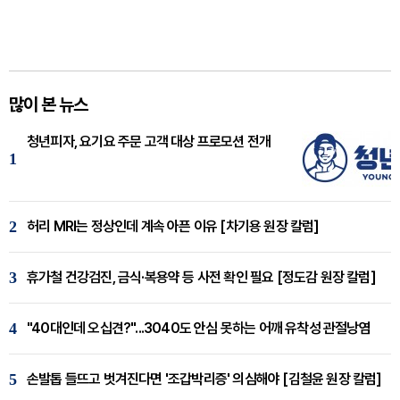
많이 본 뉴스
청년피자, 요기요 주문 고객 대상 프로모션 전개
1
2
허리 MRI는 정상인데 계속 아픈 이유 [차기용 원장 칼럼]
3
휴가철 건강검진, 금식·복용약 등 사전 확인 필요 [정도감 원장 칼럼]
4
"40대인데 오십견?"...3040도 안심 못하는 어깨 유착성 관절낭염
5
손발톱 들뜨고 벗겨진다면 '조갑박리증' 의심해야 [김철윤 원장 칼럼]