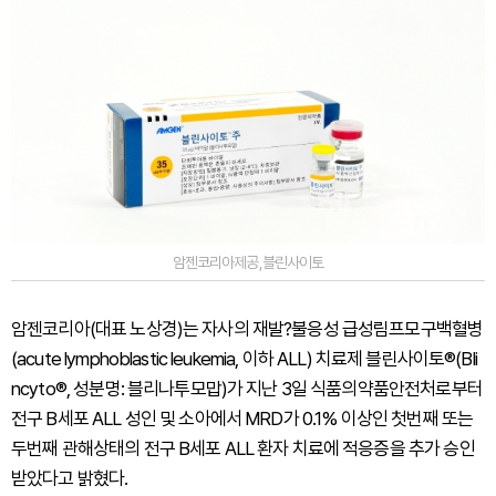
암젠코리아제공,블린사이토
암젠코리아(대표 노상경)는 자사의 재발?불응성 급성림프모구백혈병
(acute lymphoblastic leukemia, 이하 ALL) 치료제 블린사이토®(Bli
ncyto®, 성분명: 블리나투모맙)가 지난 3일 식품의약품안전처로부터
전구 B세포 ALL 성인 및 소아에서 MRD가 0.1% 이상인 첫번째 또는
두번째 관해상태의 전구 B세포 ALL 환자 치료에 적응증을 추가 승인
받았다고 밝혔다.