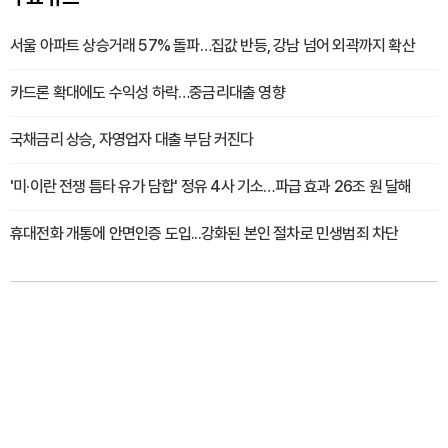
서울 아파트 상승거래 57% 돌파…집값 반등, 강남 넘어 외곽까지 확산
카드론 확대에도 수익성 하락…중금리대출 영향
국채금리 상승, 자영업자 대출 부담 커진다
'미·이란 전쟁 틈타 유가 담합' 정유 4사 기소…파급 효과 26조 원 달해
휴대전화 개통에 안면인증 도입...강화된 본인 절차로 민생범죄 차단