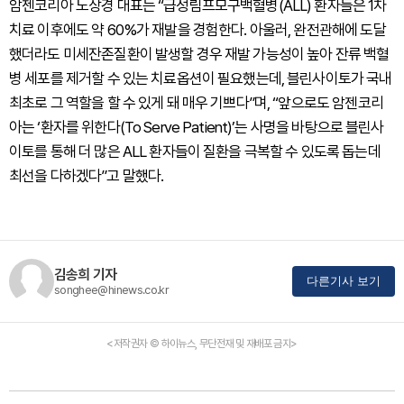
암젠코리아 노상경 대표는 “급성림프모구백혈병(ALL) 환자들은 1차
치료 이후에도 약 60%가 재발을 경험한다. 아울러, 완전관해에 도달
했더라도 미세잔존질환이 발생할 경우 재발 가능성이 높아 잔류 백혈
병 세포를 제거할 수 있는 치료옵션이 필요했는데, 블린사이토가 국내
최초로 그 역할을 할 수 있게 돼 매우 기쁘다”며, “앞으로도 암젠코리
아는 ‘환자를 위한다(To Serve Patient)’는 사명을 바탕으로 블린사
이토를 통해 더 많은 ALL 환자들이 질환을 극복할 수 있도록 돕는데
최선을 다하겠다”고 말했다.
김송희 기자
다른기사 보기
songhee@hinews.co.kr
<저작권자 © 하이뉴스, 무단전재 및 재배포 금지>