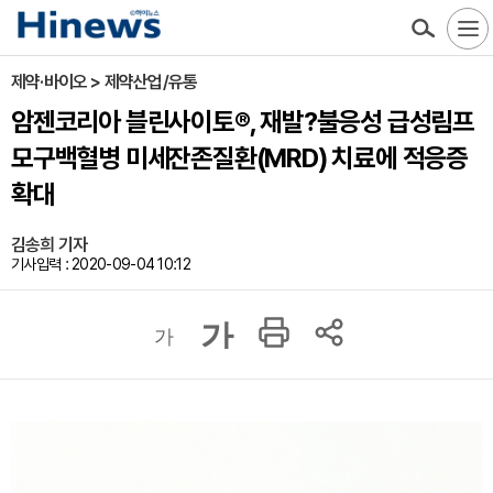
제약·바이오 > 제약산업/유통
암젠코리아 블린사이토®, 재발?불응성 급성림프
모구백혈병 미세잔존질환(MRD) 치료에 적응증
확대
김송희 기자
기사입력 : 2020-09-04 10:12
가
가