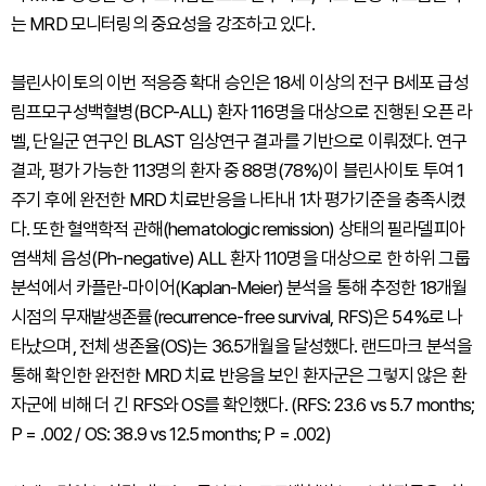
는 MRD 모니터링의 중요성을 강조하고 있다.
블린사이토의 이번 적응증 확대 승인은 18세 이상의 전구 B세포 급성
림프모구성백혈병(BCP-ALL) 환자 116명을 대상으로 진행된 오픈 라
벨, 단일군 연구인 BLAST 임상연구 결과를 기반으로 이뤄졌다. 연구
결과, 평가 가능한 113명의 환자 중 88명(78%)이 블린사이토 투여 1
주기 후에 완전한 MRD 치료반응을 나타내 1차 평가기준을 충족시켰
다. 또한 혈액학적 관해(hematologic remission) 상태의 필라델피아
염색체 음성(Ph-negative) ALL 환자 110명을 대상으로 한 하위 그룹
분석에서 카플란-마이어(Kaplan-Meier) 분석을 통해 추정한 18개월
시점의 무재발생존률(recurrence-free survival, RFS)은 54%로 나
타났으며, 전체 생존율(OS)는 36.5개월을 달성했다. 랜드마크 분석을
통해 확인한 완전한 MRD 치료 반응을 보인 환자군은 그렇지 않은 환
자군에 비해 더 긴 RFS와 OS를 확인했다. (RFS: 23.6 vs 5.7 months;
P = .002 / OS: 38.9 vs 12.5 months; P = .002)