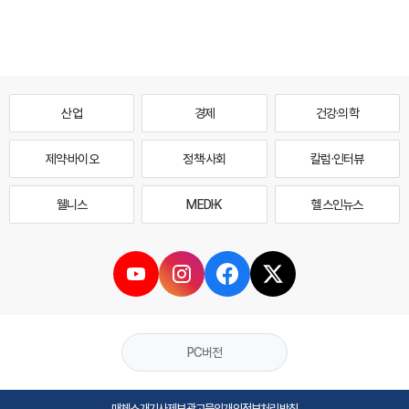
산업
경제
건강·의학
제약·바이오
정책·사회
칼럼·인터뷰
웰니스
MEDI·K
헬스인뉴스
PC버전
매체소개
기사제보
광고문의
개인정보처리방침