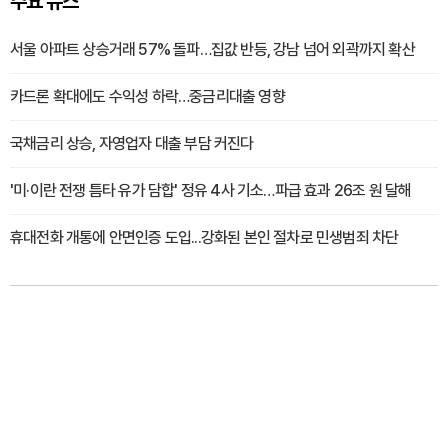
주요 뉴스
서울 아파트 상승거래 57% 돌파…집값 반등, 강남 넘어 외곽까지 확산
카드론 확대에도 수익성 하락…중금리대출 영향
국채금리 상승, 자영업자 대출 부담 커진다
'미·이란 전쟁 틈타 유가 담합' 정유 4사 기소…파급 효과 26조 원 달해
휴대전화 개통에 안면인증 도입...강화된 본인 절차로 민생범죄 차단