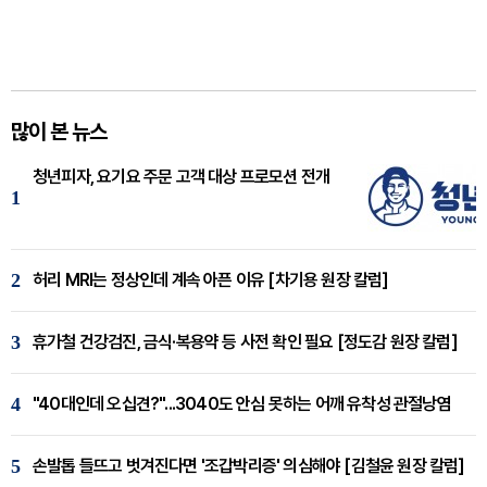
많이 본 뉴스
청년피자, 요기요 주문 고객 대상 프로모션 전개
1
2
허리 MRI는 정상인데 계속 아픈 이유 [차기용 원장 칼럼]
3
휴가철 건강검진, 금식·복용약 등 사전 확인 필요 [정도감 원장 칼럼]
4
"40대인데 오십견?"...3040도 안심 못하는 어깨 유착성 관절낭염
5
손발톱 들뜨고 벗겨진다면 '조갑박리증' 의심해야 [김철윤 원장 칼럼]