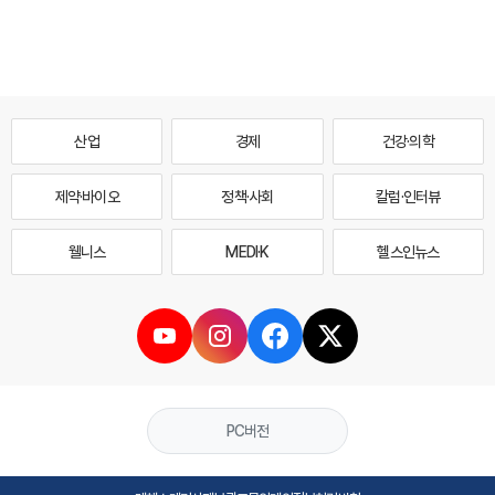
산업
경제
건강·의학
제약·바이오
정책·사회
칼럼·인터뷰
웰니스
MEDI·K
헬스인뉴스
PC버전