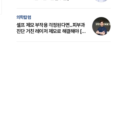
의 원리와 선택 기준 [길건 원장 칼럼]
의학칼럼
셀프 제모 부작용 걱정된다면...피부과
진단 거친 레이저 제모로 해결해야 [변
준석 원장 칼럼]