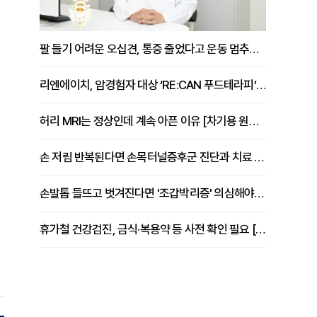
팔 들기 어려운 오십견, 통증 줄었다고 운동 멈추면 안 되는 이유 [이병욱 원장 칼럼]
리엔에이치, 암경험자 대상 ‘RE:CAN 푸드테라피’ 운영
허리 MRI는 정상인데 계속 아픈 이유 [차기용 원장 칼럼]
손 저림 반복된다면 손목터널증후군 진단과 치료 시기 살펴야 [김동현 원장 칼럼]
손발톱 들뜨고 벗겨진다면 '조갑박리증' 의심해야 [김철윤 원장 칼럼]
휴가철 건강검진, 금식·복용약 등 사전 확인 필요 [정도감 원장 칼럼]