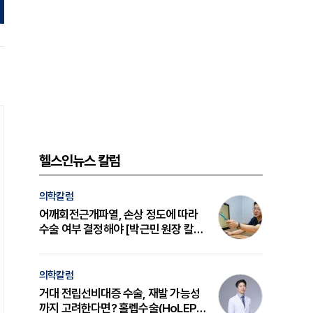
헬스인뉴스 칼럼
의학칼럼
어깨회전근개파열, 손상 정도에 따라
수술 여부 결정해야 [박근민 원장 칼
럼]
의학칼럼
거대 전립선비대증 수술, 재발 가능성
까지 고려한다면? 홀렙수술(HoLEP)