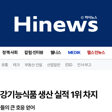
강기능식품 생산 실적 1위 차지
정책·사회
칼럼·인터뷰
웰니스
MEDIK
헬스인뉴스
유통
테크
부동산·건설
산업일반
ESG
인사·부고
강기능식품 생산 실적 1위 차지
들의 큰 호응 얻어