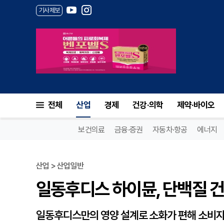
기사제보
일동후디스 하이뮨, 단백질 건
전체
산업
경제
건강·의학
제약·바이오
보건의료
금융·증권
자동차·항공
에너지
산업 > 산업일반
일동후디스 하이뮨, 단백질 건
일동후디스만의 영양 설계로 소화가 편해 소비자