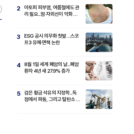
아토피 피부염, 여름철에도 관
2
리 필요...땀·자외선이 악화 요
인
ESG 공시 의무화 첫발…스코
3
프3 유예·면책 논란
8월 1일 세계 폐암의 날...폐암
4
환자 4년 새 27.9% 증가
검은 황금 석유의 지정학...독
5
점에서 파동, 그리고 탈탄소 패
권까지