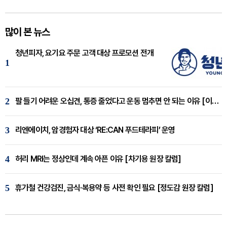
많이 본 뉴스
청년피자, 요기요 주문 고객 대상 프로모션 전개
1
2
팔 들기 어려운 오십견, 통증 줄었다고 운동 멈추면 안 되는 이유 [이병욱 원장 칼럼]
3
리엔에이치, 암경험자 대상 ‘RE:CAN 푸드테라피’ 운영
4
허리 MRI는 정상인데 계속 아픈 이유 [차기용 원장 칼럼]
5
휴가철 건강검진, 금식·복용약 등 사전 확인 필요 [정도감 원장 칼럼]