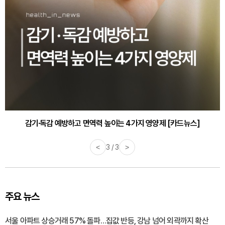
감기·독감 예방하고 면역력 높이는 4가지 영양제 [카드뉴스]
<
3 / 3
>
주요 뉴스
서울 아파트 상승거래 57% 돌파…집값 반등, 강남 넘어 외곽까지 확산