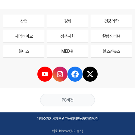
산업
경제
건강·의학
제약·바이오
정책·사회
칼럼·인터뷰
웰니스
MEDI·K
헬스인뉴스
PC버전
매체소개
기사제보
광고문의
개인정보처리방침
제호: hinews(하이뉴스)