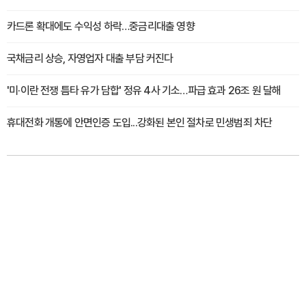
카드론 확대에도 수익성 하락…중금리대출 영향
국채금리 상승, 자영업자 대출 부담 커진다
'미·이란 전쟁 틈타 유가 담합' 정유 4사 기소…파급 효과 26조 원 달해
휴대전화 개통에 안면인증 도입...강화된 본인 절차로 민생범죄 차단