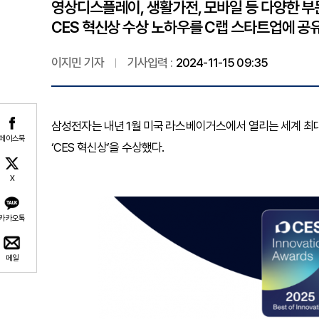
영상디스플레이, 생활가전, 모바일 등 다양한 부
CES 혁신상 수상 노하우를 C랩 스타트업에 공
이지민 기자
기사입력 :
2024-11-15 09:35
삼성전자는 내년 1월 미국 라스베이거스에서 열리는 세계 최대 전
페이스북
‘CES 혁신상’을 수상했다.
X
카카오톡
메일