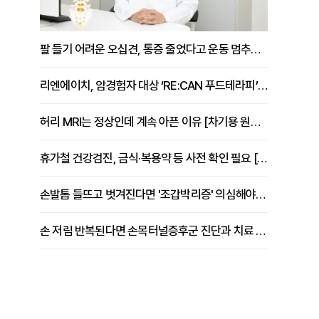
팔 들기 어려운 오십견, 통증 줄었다고 운동 멈추면 안 되는 이유 [이병욱 원장 칼럼]
리엔에이치, 암경험자 대상 ‘RE:CAN 푸드테라피’ 운영
허리 MRI는 정상인데 계속 아픈 이유 [차기용 원장 칼럼]
휴가철 건강검진, 금식·복용약 등 사전 확인 필요 [정도감 원장 칼럼]
손발톱 들뜨고 벗겨진다면 '조갑박리증' 의심해야 [김철윤 원장 칼럼]
손 저림 반복된다면 손목터널증후군 진단과 치료 시기 살펴야 [김동현 원장 칼럼]