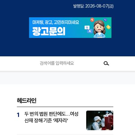
발행일: 2026-08-07(금)
헤드라인
두 번의 법원 판단에도…여성
1
산재 장해 기준 ‘제자리’