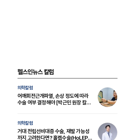
헬스인뉴스 칼럼
의학칼럼
어깨회전근개파열, 손상 정도에 따라
수술 여부 결정해야 [박근민 원장 칼
럼]
의학칼럼
거대 전립선비대증 수술, 재발 가능성
까지 고려한다면? 홀렙수술(HoLEP)