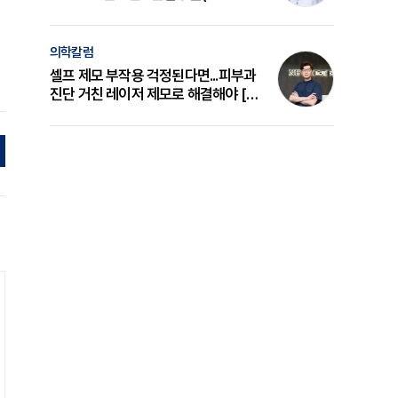
의 원리와 선택 기준 [길건 원장 칼럼]
의학칼럼
셀프 제모 부작용 걱정된다면...피부과
진단 거친 레이저 제모로 해결해야 [변
준석 원장 칼럼]