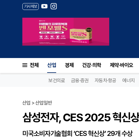
기사제보
삼성전자, CES 2025 혁신상
전체
산업
경제
건강·의학
제약·바이오
보건의료
금융·증권
자동차·항공
에너지
산업 > 산업일반
삼성전자, CES 2025 혁신
미국소비자기술협회 ‘CES 혁신상’ 29개 수상