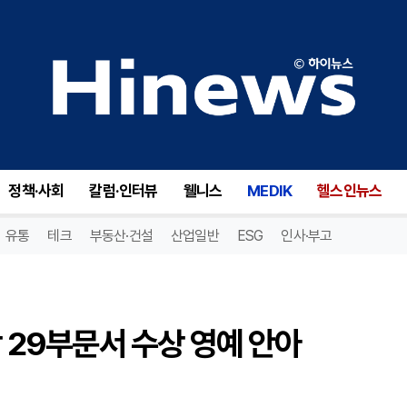
 29부문서 수상 영예 안아
정책·사회
칼럼·인터뷰
웰니스
MEDIK
헬스인뉴스
유통
테크
부동산·건설
산업일반
ESG
인사·부고
상 29부문서 수상 영예 안아