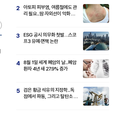
아토피 피부염, 여름철에도 관
2
리 필요...땀·자외선이 악화 요
인
ESG 공시 의무화 첫발…스코
3
프3 유예·면책 논란
의
8월 1일 세계 폐암의 날...폐암
4
환자 4년 새 27.9% 증가
검은 황금 석유의 지정학...독
5
점에서 파동, 그리고 탈탄소 패
권까지