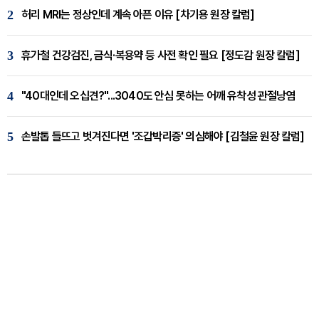
2
허리 MRI는 정상인데 계속 아픈 이유 [차기용 원장 칼럼]
3
휴가철 건강검진, 금식·복용약 등 사전 확인 필요 [정도감 원장 칼럼]
4
"40대인데 오십견?"...3040도 안심 못하는 어깨 유착성 관절낭염
5
손발톱 들뜨고 벗겨진다면 '조갑박리증' 의심해야 [김철윤 원장 칼럼]