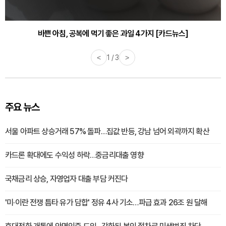
30대부터 유병률 2배...여자에게 꼭 필요한 검사는? [카드뉴스]
바쁜 아침, 공복에 먹기 좋은 과일 4가지 [카드뉴스]
<
1 / 3
>
주요 뉴스
서울 아파트 상승거래 57% 돌파…집값 반등, 강남 넘어 외곽까지 확산
카드론 확대에도 수익성 하락…중금리대출 영향
국채금리 상승, 자영업자 대출 부담 커진다
'미·이란 전쟁 틈타 유가 담합' 정유 4사 기소…파급 효과 26조 원 달해