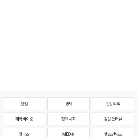
산업
경제
건강·의학
제약·바이오
정책·사회
칼럼·인터뷰
웰니스
MEDI·K
헬스인뉴스