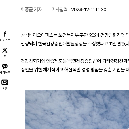
이종균 기자
기사입력 :
2024-12-11 11:30
삼성바이오에피스는 보건복지부 주관 '2024 건강친화기업 인
페이스북
선정되어 한국건강증진개발원장상을 수상했다고 11일 밝혔다
X
건강친화기업 인증제도는 '국민건강증진법'에 따라 건강친화적
증진을 위한 체계적이고 혁신적인 경영 방침을 갖춘 기업을 
카카오톡
메일