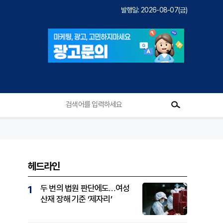
발행일: 2026-08-07(금)
헤드라인
두 번의 법원 판단에도…여성
1
산재 장해 기준 ‘제자리’