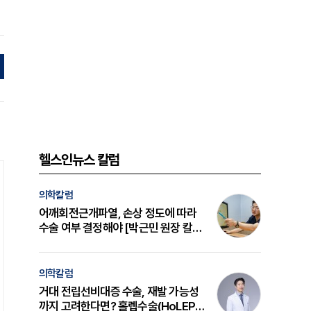
헬스인뉴스 칼럼
의학칼럼
어깨회전근개파열, 손상 정도에 따라
수술 여부 결정해야 [박근민 원장 칼
럼]
의학칼럼
거대 전립선비대증 수술, 재발 가능성
까지 고려한다면? 홀렙수술(HoLEP)