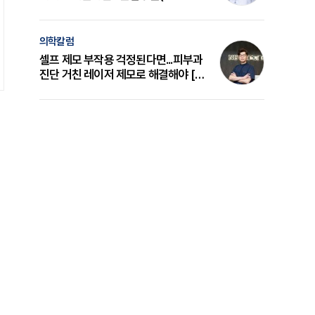
의 원리와 선택 기준 [길건 원장 칼럼]
의학칼럼
셀프 제모 부작용 걱정된다면...피부과
진단 거친 레이저 제모로 해결해야 [변
준석 원장 칼럼]