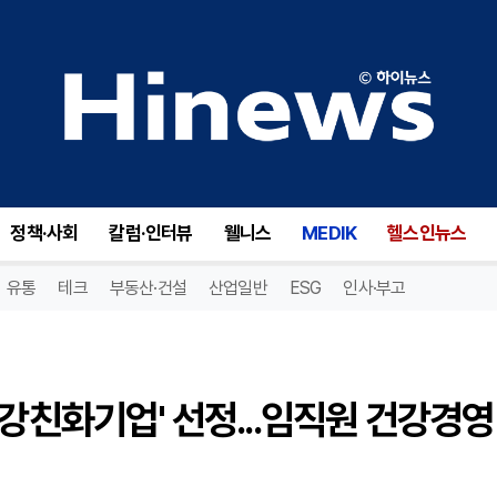
삼성바이오에피스, '2024 건강친화기업' 선정...임직원 건강경영 모범사례로 주목
정책·사회
칼럼·인터뷰
웰니스
MEDIK
헬스인뉴스
유통
테크
부동산·건설
산업일반
ESG
인사·부고
건강친화기업' 선정...임직원 건강경영