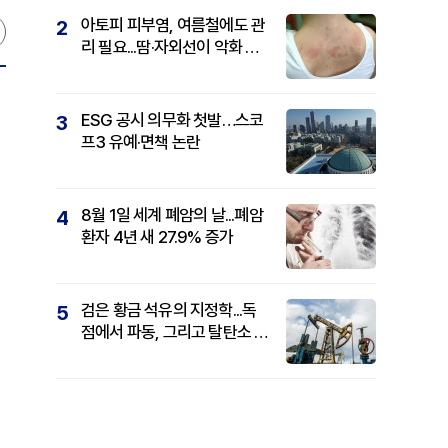
아토피 피부염, 여름철에도 관
2
리 필요...땀·자외선이 악화 요
인
ESG 공시 의무화 첫발…스코
3
프3 유예·면책 논란
8월 1일 세계 폐암의 날...폐암
4
환자 4년 새 27.9% 증가
검은 황금 석유의 지정학...독
5
점에서 파동, 그리고 탈탄소 패
권까지