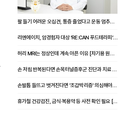
팔 들기 어려운 오십견, 통증 줄었다고 운동 멈추면 안 되는 이유 [이병욱 원장 칼럼]
리엔에이치, 암경험자 대상 ‘RE:CAN 푸드테라피’ 운영
허리 MRI는 정상인데 계속 아픈 이유 [차기용 원장 칼럼]
한
손 저림 반복된다면 손목터널증후군 진단과 치료 시기 살펴야 [김동현 원장 칼럼]
손발톱 들뜨고 벗겨진다면 '조갑박리증' 의심해야 [김철윤 원장 칼럼]
휴가철 건강검진, 금식·복용약 등 사전 확인 필요 [정도감 원장 칼럼]