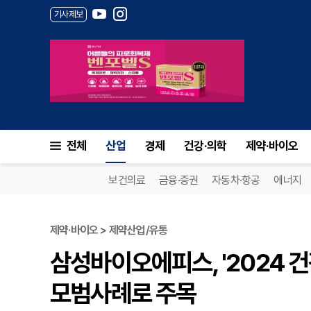
기사제보
전체
산업
경제
건강·의학
제약·바이오
보건의료
금융·증권
자동차·항공
에너지
제약·바이오 > 제약산업/유통
삼성바이오에피스, '2024 
모범사례로 주목