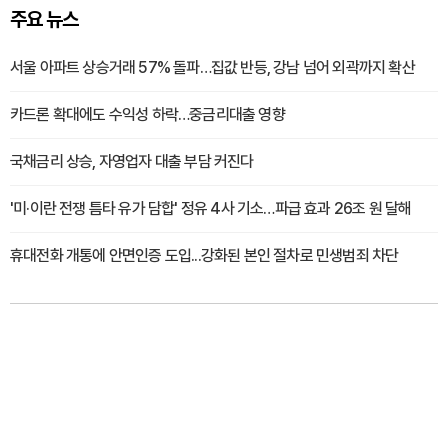
주요 뉴스
서울 아파트 상승거래 57% 돌파…집값 반등, 강남 넘어 외곽까지 확산
카드론 확대에도 수익성 하락…중금리대출 영향
국채금리 상승, 자영업자 대출 부담 커진다
'미·이란 전쟁 틈타 유가 담합' 정유 4사 기소…파급 효과 26조 원 달해
휴대전화 개통에 안면인증 도입...강화된 본인 절차로 민생범죄 차단