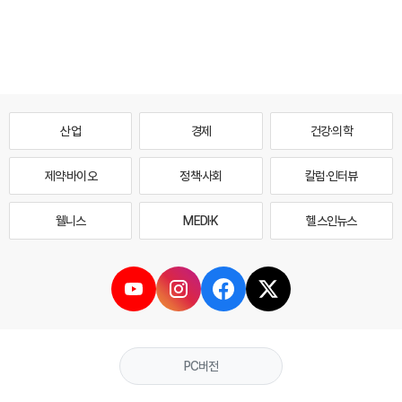
산업
경제
건강·의학
제약·바이오
정책·사회
칼럼·인터뷰
웰니스
MEDI·K
헬스인뉴스
PC버전