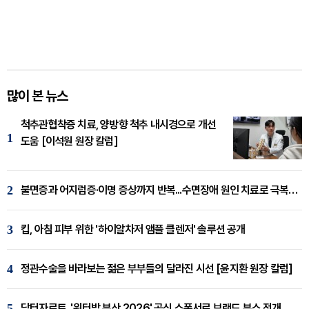
많이 본 뉴스
척추관협착증 치료, 양방향 척추 내시경으로 개선
1
도움 [이석원 원장 칼럼]
2
불면증과 어지럼증·이명 증상까지 반복...수면장애 원인 치료로 극복해야
3
킵, 아침 피부 위한 '하이알차저 앰플 클렌저' 솔루션 공개
4
정관수술을 바라보는 젊은 부부들의 달라진 시선 [윤지환 원장 칼럼]
5
닥터자르트, '워터밤 부산 2026' 공식 스폰서로 브랜드 부스 전개