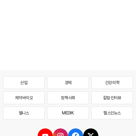
산업
경제
건강·의학
제약·바이오
정책·사회
칼럼·인터뷰
웰니스
MEDI·K
헬스인뉴스