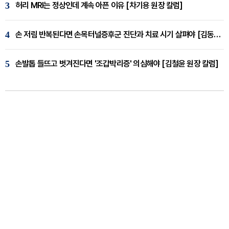
3
허리 MRI는 정상인데 계속 아픈 이유 [차기용 원장 칼럼]
4
손 저림 반복된다면 손목터널증후군 진단과 치료 시기 살펴야 [김동현 원장 칼럼]
5
손발톱 들뜨고 벗겨진다면 '조갑박리증' 의심해야 [김철윤 원장 칼럼]