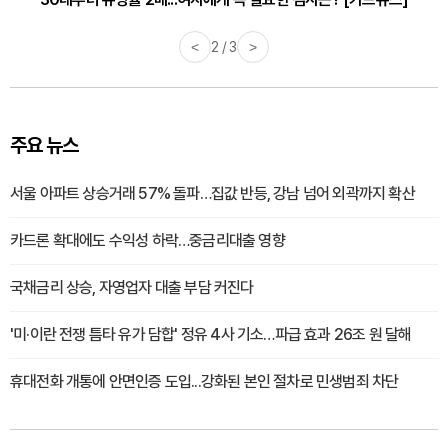
<
2 / 3
>
주요 뉴스
서울 아파트 상승거래 57% 돌파…집값 반등, 강남 넘어 외곽까지 확산
카드론 확대에도 수익성 하락…중금리대출 영향
국채금리 상승, 자영업자 대출 부담 커진다
'미·이란 전쟁 틈타 유가 담합' 정유 4사 기소…파급 효과 26조 원 달해
휴대전화 개통에 안면인증 도입...강화된 본인 절차로 민생범죄 차단