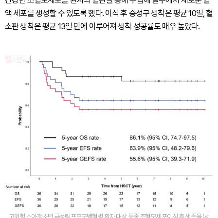
건강한 조혈모세포를 환자의 혈관을 통해 주입해 골수에서 새로운 혈
액 세포를 생성할 수 있도록 했다. 이식 후 중성구 생착은 평균 10일, 혈
소판 생착은 평균 13일 만에 이루어져 생착 성공률도 매우 높았다.
고위험 소아청소년 급성림프모구백혈병 환자 대상 동종 조혈모세포이식 후 생존율 (서