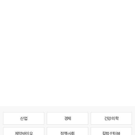
산업
경제
건강·의학
제약·바이오
정책·사회
칼럼·인터뷰