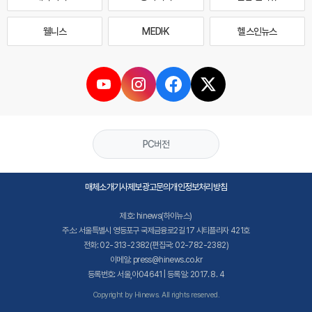
웰니스
MEDI·K
헬스인뉴스
PC버전
매체소개
기사제보
광고문의
개인정보처리방침
제호: hinews(하이뉴스)
주소: 서울특별시 영등포구 국제금융로2길 17 시티플라자 421호
전화: 02-313-2382(편집국: 02-782-2382)
이메일: press@hinews.co.kr
등록번호: 서울,아04641 | 등록일: 2017. 8. 4
Copyright by Hinews. All rights reserved.