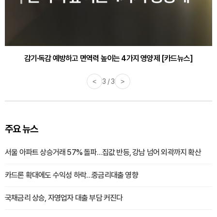
감기·독감 예방하고 면역력 높이는 4가지 영양제 [카드뉴스]
<
3 / 3
>
주요 뉴스
서울 아파트 상승거래 57% 돌파…집값 반등, 강남 넘어 외곽까지 확산
카드론 확대에도 수익성 하락…중금리대출 영향
국채금리 상승, 자영업자 대출 부담 커진다