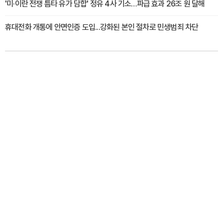
'미·이란 전쟁 틈타 유가 담합' 정유 4사 기소…파급 효과 26조 원 달해
휴대전화 개통에 안면인증 도입...강화된 본인 절차로 민생범죄 차단