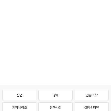
산업
경제
건강·의학
제약·바이오
정책·사회
칼럼·인터뷰