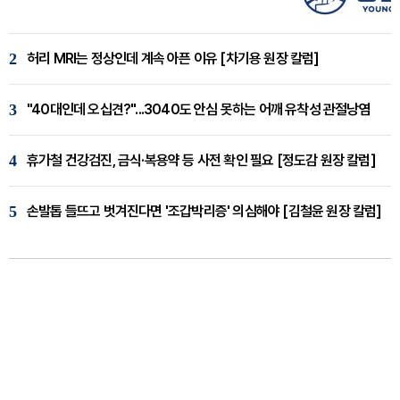
2
허리 MRI는 정상인데 계속 아픈 이유 [차기용 원장 칼럼]
3
"40대인데 오십견?"...3040도 안심 못하는 어깨 유착성 관절낭염
4
휴가철 건강검진, 금식·복용약 등 사전 확인 필요 [정도감 원장 칼럼]
5
손발톱 들뜨고 벗겨진다면 '조갑박리증' 의심해야 [김철윤 원장 칼럼]