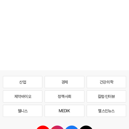
산업
경제
건강·의학
제약·바이오
정책·사회
칼럼·인터뷰
웰니스
MEDI·K
헬스인뉴스