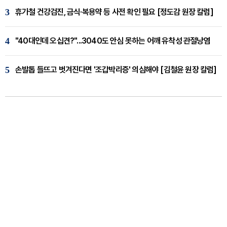
3
휴가철 건강검진, 금식·복용약 등 사전 확인 필요 [정도감 원장 칼럼]
4
"40대인데 오십견?"...3040도 안심 못하는 어깨 유착성 관절낭염
5
손발톱 들뜨고 벗겨진다면 '조갑박리증' 의심해야 [김철윤 원장 칼럼]