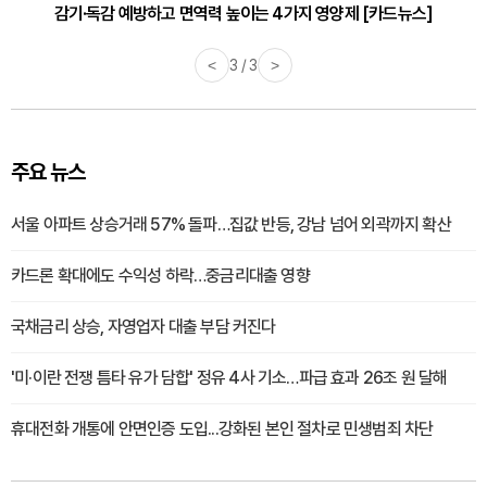
감기·독감 예방하고 면역력 높이는 4가지 영양제 [카드뉴스]
<
3 / 3
>
주요 뉴스
서울 아파트 상승거래 57% 돌파…집값 반등, 강남 넘어 외곽까지 확산
카드론 확대에도 수익성 하락…중금리대출 영향
국채금리 상승, 자영업자 대출 부담 커진다
'미·이란 전쟁 틈타 유가 담합' 정유 4사 기소…파급 효과 26조 원 달해
휴대전화 개통에 안면인증 도입...강화된 본인 절차로 민생범죄 차단