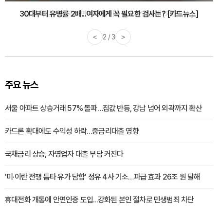
감기·독감 예방하고 면역력 높이는 4가지 영양제 [카드뉴스]
<
3 / 3
>
주요 뉴스
서울 아파트 상승거래 57% 돌파…집값 반등, 강남 넘어 외곽까지 확산
카드론 확대에도 수익성 하락…중금리대출 영향
국채금리 상승, 자영업자 대출 부담 커진다
'미·이란 전쟁 틈타 유가 담합' 정유 4사 기소…파급 효과 26조 원 달해
휴대전화 개통에 안면인증 도입...강화된 본인 절차로 민생범죄 차단