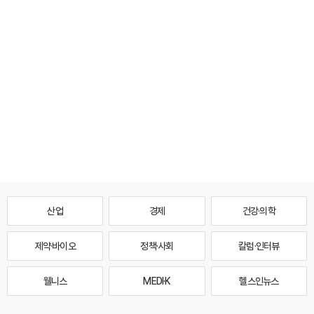
산업
경제
건강·의학
제약·바이오
정책·사회
칼럼·인터뷰
웰니스
MEDI·K
헬스인뉴스