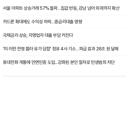
서울 아파트 상승거래 57% 돌파…집값 반등, 강남 넘어 외곽까지 확산
카드론 확대에도 수익성 하락…중금리대출 영향
국채금리 상승, 자영업자 대출 부담 커진다
'미·이란 전쟁 틈타 유가 담합' 정유 4사 기소…파급 효과 26조 원 달해
휴대전화 개통에 안면인증 도입...강화된 본인 절차로 민생범죄 차단