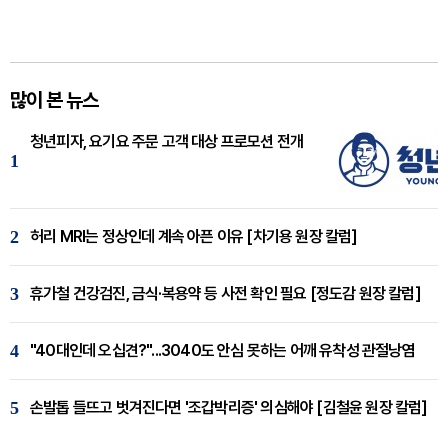
많이 본 뉴스
청년피자, 요기요 주문 고객 대상 프로모션 전개
1
2
허리 MRI는 정상인데 계속 아픈 이유 [차기용 원장 칼럼]
3
휴가철 건강검진, 금식·복용약 등 사전 확인 필요 [정도감 원장 칼럼]
4
"40대인데 오십견?"...3040도 안심 못하는 어깨 유착성 관절낭염
5
손발톱 들뜨고 벗겨진다면 '조갑박리증' 의심해야 [김철윤 원장 칼럼]