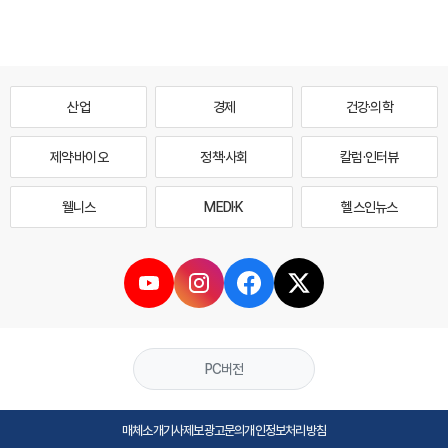
산업
경제
건강·의학
제약·바이오
정책·사회
칼럼·인터뷰
웰니스
MEDI·K
헬스인뉴스
PC버전
매체소개
기사제보
광고문의
개인정보처리방침