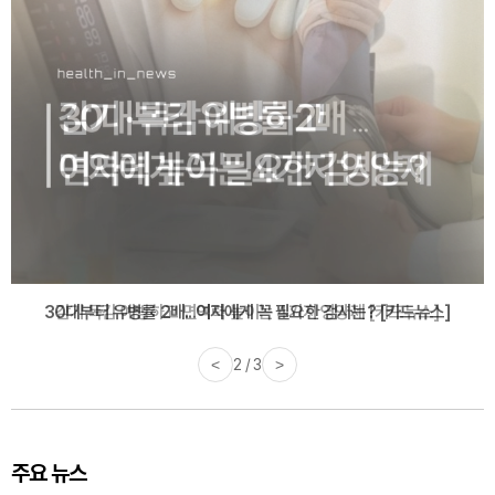
감기·독감 예방하고 면역력 높이는 4가지 영양제 [카드뉴스]
<
3 / 3
>
주요 뉴스