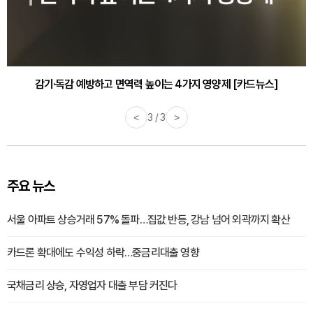
감기·독감 예방하고 면역력 높이는 4가지 영양제 [카드뉴스]
<
3 / 3
>
주요 뉴스
서울 아파트 상승거래 57% 돌파…집값 반등, 강남 넘어 외곽까지 확산
카드론 확대에도 수익성 하락…중금리대출 영향
국채금리 상승, 자영업자 대출 부담 커진다