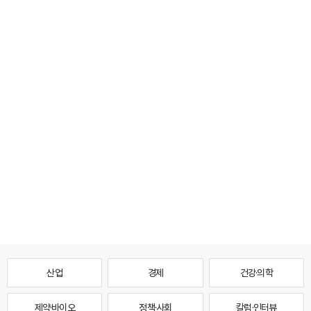
산업
경제
건강·의학
제약·바이오
정책·사회
칼럼·인터뷰