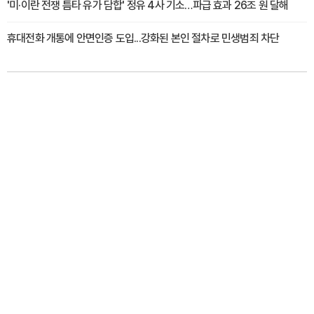
'미·이란 전쟁 틈타 유가 담합' 정유 4사 기소…파급 효과 26조 원 달해
휴대전화 개통에 안면인증 도입...강화된 본인 절차로 민생범죄 차단