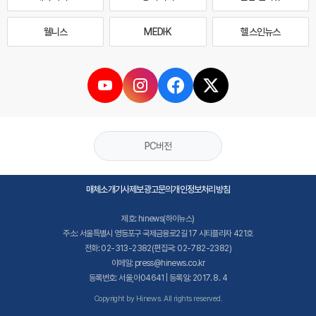
웰니스
MEDI·K
헬스인뉴스
PC버전
매체소개
기사제보
광고문의
개인정보처리방침
제호: hinews(하이뉴스)
주소: 서울특별시 영등포구 국제금융로2길 17 시티플라자 421호
전화: 02-313-2382(편집국: 02-782-2382)
이메일: press@hinews.co.kr
등록번호: 서울,아04641 | 등록일: 2017. 8. 4
Copyright by Hinews. All rights reserved.