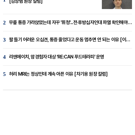
[김상범 원장 칼럼]
2
무릎 통증 가라앉았는데 자꾸 '휘청'...전·후방십자인대 파열 확인해야 [곽우경 원장 칼럼]
3
팔 들기 어려운 오십견, 통증 줄었다고 운동 멈추면 안 되는 이유 [이병욱 원장 칼럼]
4
리엔에이치, 암경험자 대상 ‘RE:CAN 푸드테라피’ 운영
5
허리 MRI는 정상인데 계속 아픈 이유 [차기용 원장 칼럼]