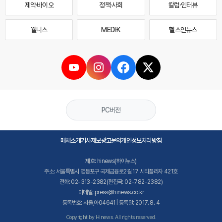
제약·바이오
정책·사회
칼럼·인터뷰
웰니스
MEDI·K
헬스인뉴스
PC버전
매체소개
기사제보
광고문의
개인정보처리방침
제호: hinews(하이뉴스)
주소: 서울특별시 영등포구 국제금융로2길 17 시티플라자 421호
전화: 02-313-2382(편집국: 02-782-2382)
이메일: press@hinews.co.kr
등록번호: 서울,아04641 | 등록일: 2017. 8. 4
Copyright by Hinews. All rights reserved.