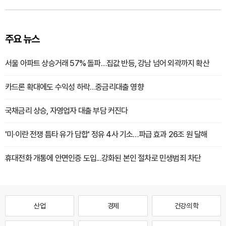
주요 뉴스
서울 아파트 상승거래 57% 돌파…집값 반등, 강남 넘어 외곽까지 확산
카드론 확대에도 수익성 하락…중금리대출 영향
국채금리 상승, 자영업자 대출 부담 커진다
'미·이란 전쟁 틈타 유가 담합' 정유 4사 기소…파급 효과 26조 원 달해
휴대전화 개통에 안면인증 도입...강화된 본인 절차로 민생범죄 차단
산업
경제
건강·의학