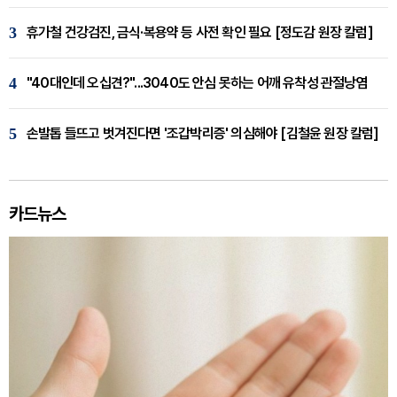
3
휴가철 건강검진, 금식·복용약 등 사전 확인 필요 [정도감 원장 칼럼]
4
"40대인데 오십견?"...3040도 안심 못하는 어깨 유착성 관절낭염
5
손발톱 들뜨고 벗겨진다면 '조갑박리증' 의심해야 [김철윤 원장 칼럼]
카드뉴스