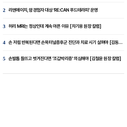
2
리엔에이치, 암경험자 대상 ‘RE:CAN 푸드테라피’ 운영
3
허리 MRI는 정상인데 계속 아픈 이유 [차기용 원장 칼럼]
4
손 저림 반복된다면 손목터널증후군 진단과 치료 시기 살펴야 [김동현 원장 칼럼]
5
손발톱 들뜨고 벗겨진다면 '조갑박리증' 의심해야 [김철윤 원장 칼럼]