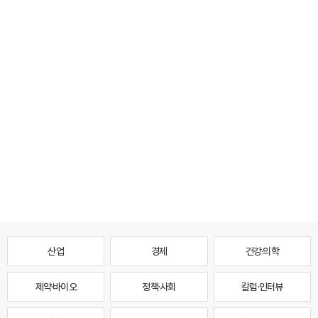
산업
경제
건강·의학
제약·바이오
정책·사회
칼럼·인터뷰