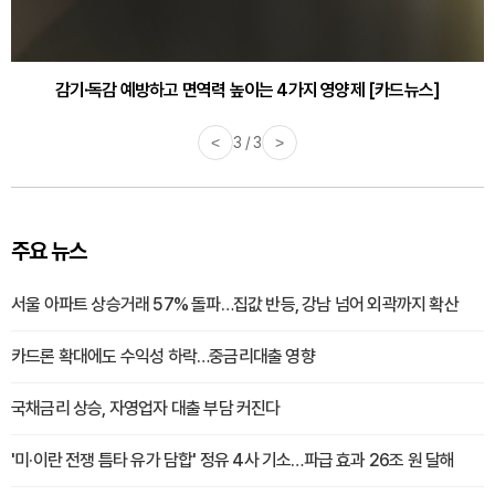
감기·독감 예방하고 면역력 높이는 4가지 영양제 [카드뉴스]
<
3 / 3
>
주요 뉴스
서울 아파트 상승거래 57% 돌파…집값 반등, 강남 넘어 외곽까지 확산
카드론 확대에도 수익성 하락…중금리대출 영향
국채금리 상승, 자영업자 대출 부담 커진다
'미·이란 전쟁 틈타 유가 담합' 정유 4사 기소…파급 효과 26조 원 달해