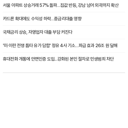
서울 아파트 상승거래 57% 돌파…집값 반등, 강남 넘어 외곽까지 확산
카드론 확대에도 수익성 하락…중금리대출 영향
국채금리 상승, 자영업자 대출 부담 커진다
'미·이란 전쟁 틈타 유가 담합' 정유 4사 기소…파급 효과 26조 원 달해
휴대전화 개통에 안면인증 도입...강화된 본인 절차로 민생범죄 차단