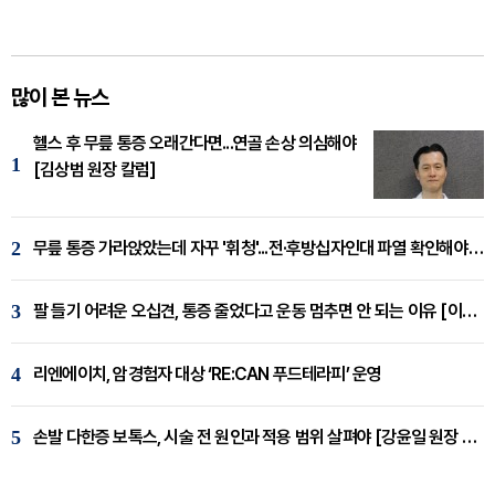
많이 본 뉴스
헬스 후 무릎 통증 오래간다면...연골 손상 의심해야
1
[김상범 원장 칼럼]
2
무릎 통증 가라앉았는데 자꾸 '휘청'...전·후방십자인대 파열 확인해야 [곽우경 원장 칼럼]
3
팔 들기 어려운 오십견, 통증 줄었다고 운동 멈추면 안 되는 이유 [이병욱 원장 칼럼]
4
리엔에이치, 암경험자 대상 ‘RE:CAN 푸드테라피’ 운영
5
손발 다한증 보톡스, 시술 전 원인과 적용 범위 살펴야 [강윤일 원장 칼럼]