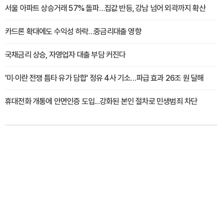
서울 아파트 상승거래 57% 돌파…집값 반등, 강남 넘어 외곽까지 확산
카드론 확대에도 수익성 하락…중금리대출 영향
국채금리 상승, 자영업자 대출 부담 커진다
'미·이란 전쟁 틈타 유가 담합' 정유 4사 기소…파급 효과 26조 원 달해
휴대전화 개통에 안면인증 도입...강화된 본인 절차로 민생범죄 차단