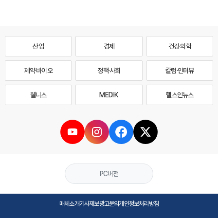
산업
경제
건강·의학
제약·바이오
정책·사회
칼럼·인터뷰
웰니스
MEDI·K
헬스인뉴스
PC버전
매체소개
기사제보
광고문의
개인정보처리방침