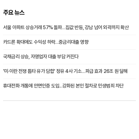
주요 뉴스
서울 아파트 상승거래 57% 돌파…집값 반등, 강남 넘어 외곽까지 확산
카드론 확대에도 수익성 하락…중금리대출 영향
국채금리 상승, 자영업자 대출 부담 커진다
'미·이란 전쟁 틈타 유가 담합' 정유 4사 기소…파급 효과 26조 원 달해
휴대전화 개통에 안면인증 도입...강화된 본인 절차로 민생범죄 차단