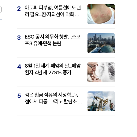
아토피 피부염, 여름철에도 관
2
리 필요...땀·자외선이 악화 요
인
ESG 공시 의무화 첫발…스코
3
프3 유예·면책 논란
8월 1일 세계 폐암의 날...폐암
4
환자 4년 새 27.9% 증가
검은 황금 석유의 지정학...독
5
점에서 파동, 그리고 탈탄소 패
권까지