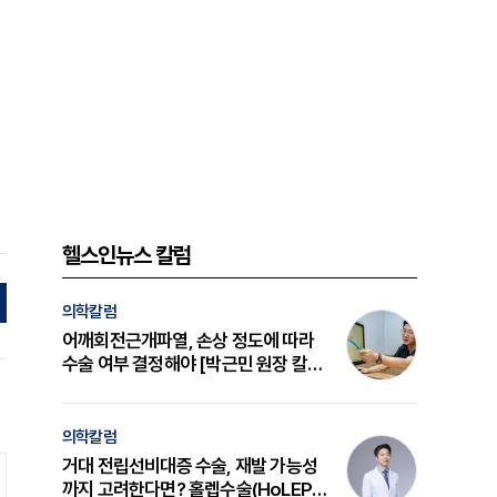
헬스인뉴스 칼럼
의학칼럼
어깨회전근개파열, 손상 정도에 따라
수술 여부 결정해야 [박근민 원장 칼
럼]
의학칼럼
거대 전립선비대증 수술, 재발 가능성
까지 고려한다면? 홀렙수술(HoLEP)