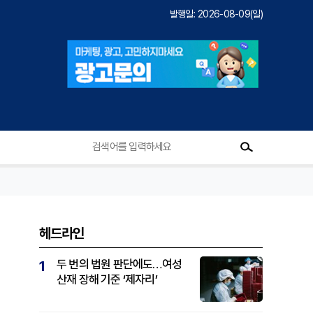
발행일: 2026-08-09(일)
헤드라인
두 번의 법원 판단에도…여성
1
산재 장해 기준 ‘제자리’