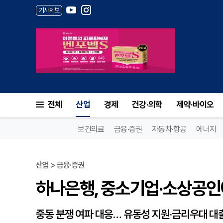
기사제보
하나은행, 중소기업·소상공인에 
전체
산업
경제
건강·의학
제약·바이오
보건의료
금융·증권
자동차·항공
에너지
산업 > 금융·증권
하나은행, 중소기업·소상공인에
중동 분쟁 여파 대응… 유동성 지원·금리우대 대