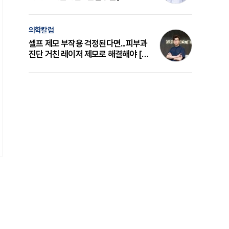
의 원리와 선택 기준 [길건 원장 칼럼]
의학칼럼
셀프 제모 부작용 걱정된다면...피부과
진단 거친 레이저 제모로 해결해야 [변
준석 원장 칼럼]