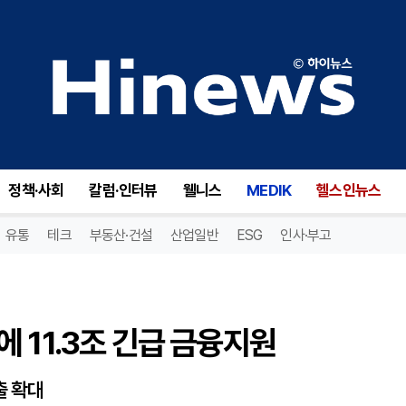
11.3조 긴급 금융지원
정책·사회
칼럼·인터뷰
웰니스
MEDIK
헬스인뉴스
유통
테크
부동산·건설
산업일반
ESG
인사·부고
 11.3조 긴급 금융지원
출 확대