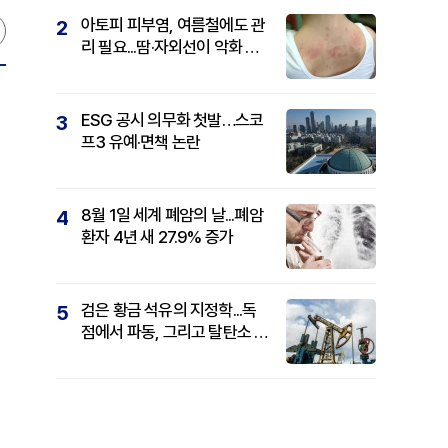
아토피 피부염, 여름철에도 관
2
리 필요...땀·자외선이 악화 요
인
ESG 공시 의무화 첫발…스코
3
프3 유예·면책 논란
8월 1일 세계 폐암의 날...폐암
4
환자 4년 새 27.9% 증가
검은 황금 석유의 지정학...독
5
점에서 파동, 그리고 탈탄소 패
권까지