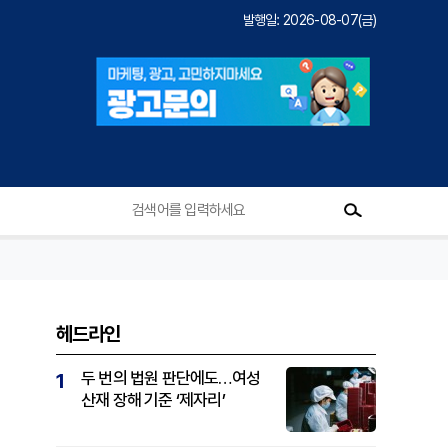
발행일: 2026-08-07(금)
헤드라인
두 번의 법원 판단에도…여성
1
산재 장해 기준 ‘제자리’