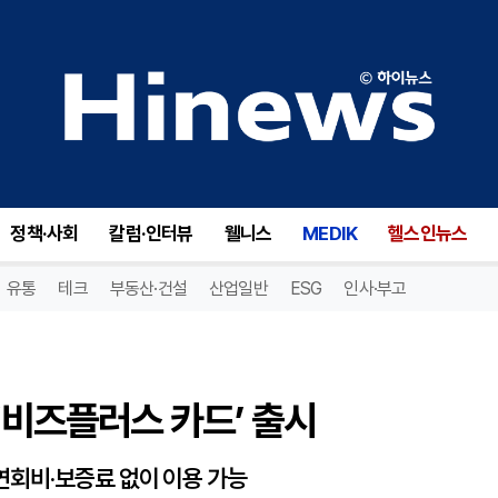
‘비즈플러스 카드’ 출시
정책·사회
칼럼·인터뷰
웰니스
MEDIK
헬스인뉴스
유통
테크
부동산·건설
산업일반
ESG
인사·부고
‘비즈플러스 카드’ 출시
연회비·보증료 없이 이용 가능