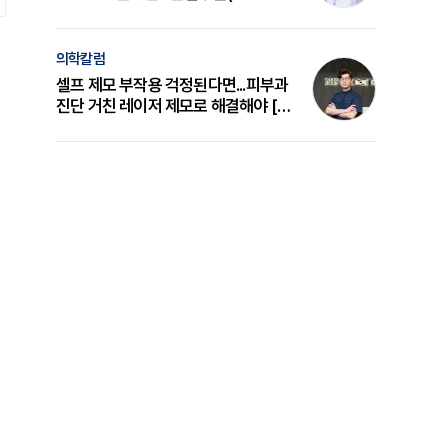
의 원리와 선택 기준 [길건 원장 칼럼]
의학칼럼
셀프 제모 부작용 걱정된다면...피부과
진단 거친 레이저 제모로 해결해야 [변
준석 원장 칼럼]