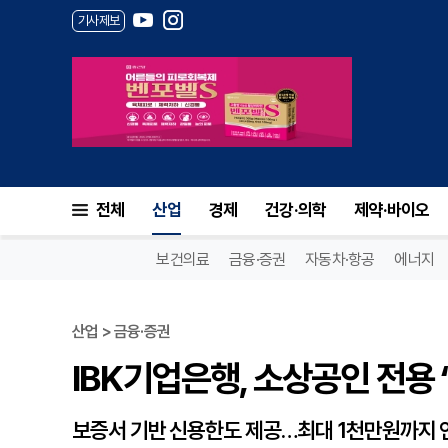
기사제보
IBK기업은행, 소상공인 전용 
전체
산업
경제
건강·의학
제약·바이오
보건의료
금융·증권
자동차·항공
에너지
산업 > 금융·증권
IBK기업은행, 소상공인 전용 
보증서 기반 신용한도 제공…최대 1천만원까지 