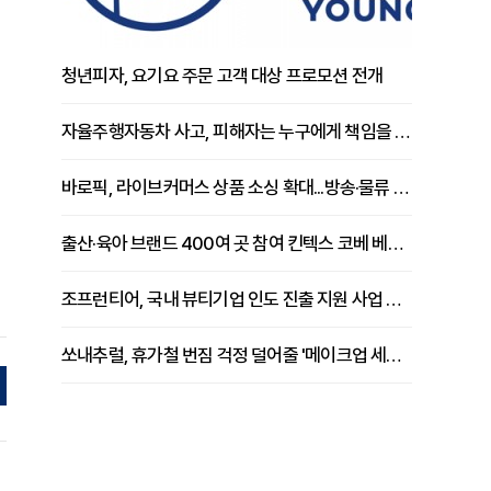
청년피자, 요기요 주문 고객 대상 프로모션 전개
자율주행자동차 사고, 피해자는 누구에게 책임을 물을 수 있을까
바로픽, 라이브커머스 상품 소싱 확대...방송·물류 원스톱 지원 강화
출산·육아 브랜드 400여 곳 참여 킨텍스 코베 베이비페어 개막
조프런티어, 국내 뷰티기업 인도 진출 지원 사업 추진
쏘내추럴, 휴가철 번짐 걱정 덜어줄 '메이크업 세팅 멀티 매직 실러' 제안