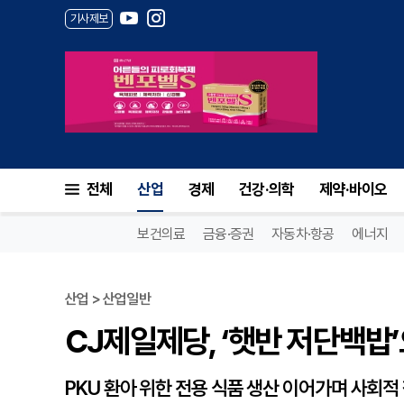
기사제보
CJ제일제당, ‘햇반 저단백밥’
전체
산업
경제
건강·의학
제약·바이오
보건의료
금융·증권
자동차·항공
에너지
산업 > 산업일반
CJ제일제당, ‘햇반 저단백밥
PKU 환아 위한 전용 식품 생산 이어가며 사회적