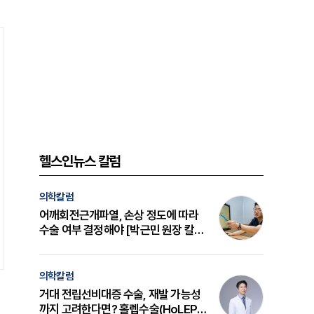
헬스인뉴스 칼럼
의학칼럼
어깨회전근개파열, 손상 정도에 따라
수술 여부 결정해야 [박근민 원장 칼
럼]
의학칼럼
거대 전립선비대증 수술, 재발 가능성
까지 고려한다면? 홀렙수술(HoLEP)