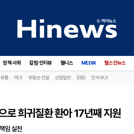
으로 희귀질환 환아 17년째 지원
정책·사회
칼럼·인터뷰
웰니스
MEDIK
헬스인뉴스
유통
테크
부동산·건설
산업일반
ESG
인사·부고
’으로 희귀질환 환아 17년째 지원
 책임 실천