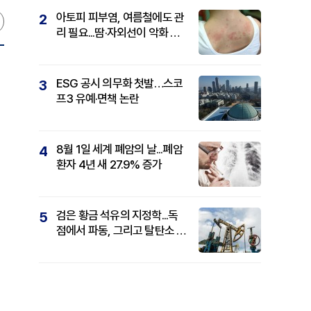
아토피 피부염, 여름철에도 관
2
리 필요...땀·자외선이 악화 요
인
ESG 공시 의무화 첫발…스코
3
프3 유예·면책 논란
8월 1일 세계 폐암의 날...폐암
4
환자 4년 새 27.9% 증가
검은 황금 석유의 지정학...독
5
점에서 파동, 그리고 탈탄소 패
권까지