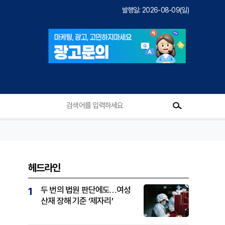
발행일: 2026-08-09(일)
헤드라인
두 번의 법원 판단에도…여성
1
산재 장해 기준 ‘제자리’