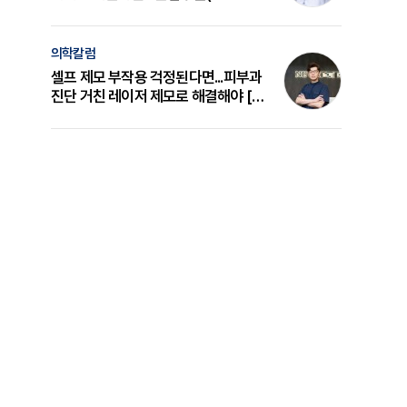
의 원리와 선택 기준 [길건 원장 칼럼]
의학칼럼
셀프 제모 부작용 걱정된다면...피부과
진단 거친 레이저 제모로 해결해야 [변
준석 원장 칼럼]