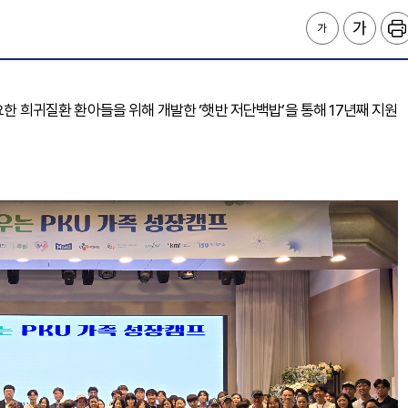
요한 희귀질환 환아들을 위해 개발한 ‘햇반 저단백밥’을 통해 17년째 지원