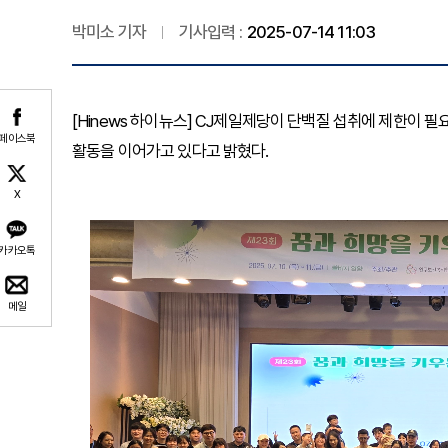
박미소 기자
기사입력 :
2025-07-14 11:03
[Hinews 하이뉴스] CJ제일제당이 단백질 섭취에 제한이 필
페이스북
활동을 이어가고 있다고 밝혔다.
X
카카오톡
메일