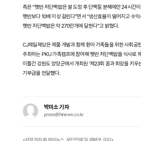
측은 “햇반 저단백밥은 쌀 도정 후 단백질 분해에만 24시간
햇반보다 10배 이상 걸린다”면서 “생산효율이 떨어지고 수
햇반 저단백밥은 약 270만개에 달한다”고 밝혔다.
CJ제일제당은 제품 개발과 함께 환아 가족들을 위한 사회공헌
주최하는 PKU 가족캠프에 참여해 햇반 저단백밥을 식사로 제
이틀간 강원도 양양군에서 개최된 ‘제23회 꿈과 희망을 키우는
기부금을 전달했다.
박미소 기자
press@hinews.co.kr
<저작권자 © 하이뉴스, 무단전재 및 재배포 금지>