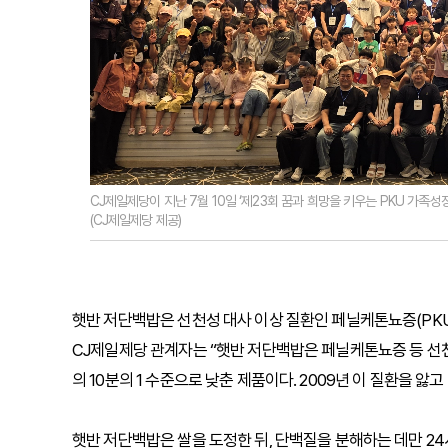
CJ제일제당이 지난 7월 10일 ‘제23회 꿈과 희망을 키우는 PKU 가족
(CJ제일제당 제공)
햇반 저단백밥은 선천성 대사 이상 질환인 페닐케톤뇨증(PKU
CJ제일제당 관계자는 “햇반 저단백밥은 페닐케톤뇨증 등 선천
의 10분의 1 수준으로 낮춘 제품이다. 2009년 이 질환을 
햇반 저단백밥은 쌀을 도정한 뒤, 단백질을 분해하는 데만 2