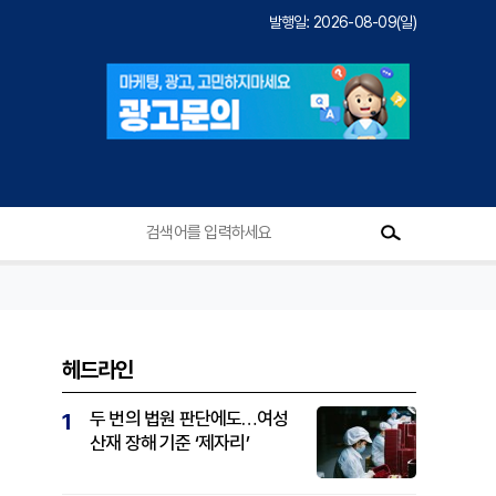
발행일: 2026-08-09(일)
헤드라인
두 번의 법원 판단에도…여성
1
산재 장해 기준 ‘제자리’