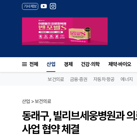
기사제보
전체
산업
경제
건강·의학
제약·바이오
보건의료
금융·증권
자동차·항공
에너지
산업 > 보건의료
동래구, 빌리브세웅병원과 의
사업 협약 체결