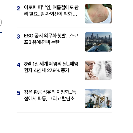
아토피 피부염, 여름철에도 관
2
리 필요...땀·자외선이 악화 요
인
ESG 공시 의무화 첫발…스코
3
프3 유예·면책 논란
8월 1일 세계 폐암의 날...폐암
4
환자 4년 새 27.9% 증가
검은 황금 석유의 지정학...독
5
점에서 파동, 그리고 탈탄소 패
권까지