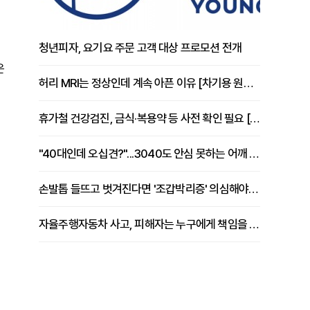
청년피자, 요기요 주문 고객 대상 프로모션 전개
은
허리 MRI는 정상인데 계속 아픈 이유 [차기용 원장 칼럼]
휴가철 건강검진, 금식·복용약 등 사전 확인 필요 [정도감 원장 칼럼]
"40대인데 오십견?"...3040도 안심 못하는 어깨 유착성 관절낭염
손발톱 들뜨고 벗겨진다면 '조갑박리증' 의심해야 [김철윤 원장 칼럼]
자율주행자동차 사고, 피해자는 누구에게 책임을 물을 수 있을까