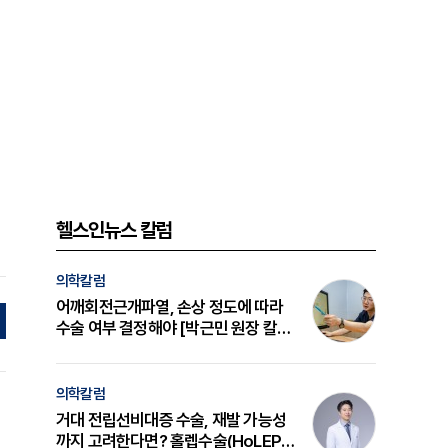
헬스인뉴스 칼럼
의학칼럼
어깨회전근개파열, 손상 정도에 따라
수술 여부 결정해야 [박근민 원장 칼
럼]
의학칼럼
거대 전립선비대증 수술, 재발 가능성
까지 고려한다면? 홀렙수술(HoLEP)