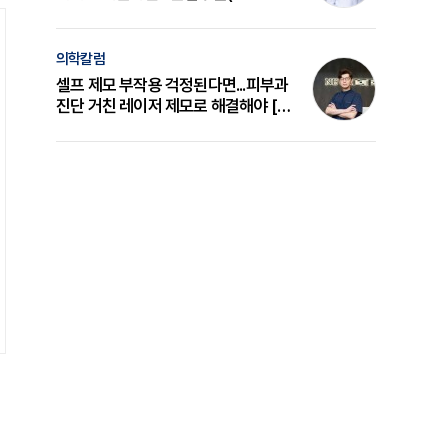
의 원리와 선택 기준 [길건 원장 칼럼]
의학칼럼
셀프 제모 부작용 걱정된다면...피부과
진단 거친 레이저 제모로 해결해야 [변
준석 원장 칼럼]