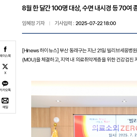
8월 한 달간 100명 대상, 수면 내시경 등 70여 
임혜정 기자
기사입력 :
2025-07-22 18:00
[Hinews 하이뉴스] 부산 동래구는 지난 21일 빌리브세웅병원
페이스북
(MOU)을 체결하고, 지역 내 의료취약계층을 위한 건강검진 
X
카카오톡
메일