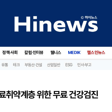
동래구, 빌리브세웅병원과 의료취약계층 위한 무료 건강검진 사업 협약 체결
정책·사회
칼럼·인터뷰
웰니스
MEDIK
헬스인뉴스
유통
테크
부동산·건설
산업일반
ESG
인사·부고
료취약계층 위한 무료 건강검진