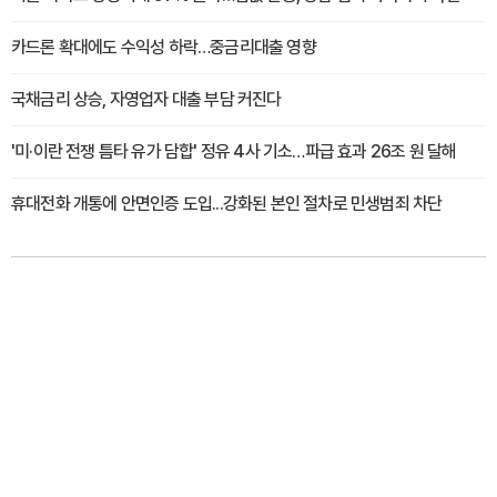
카드론 확대에도 수익성 하락…중금리대출 영향
국채금리 상승, 자영업자 대출 부담 커진다
'미·이란 전쟁 틈타 유가 담합' 정유 4사 기소…파급 효과 26조 원 달해
휴대전화 개통에 안면인증 도입...강화된 본인 절차로 민생범죄 차단