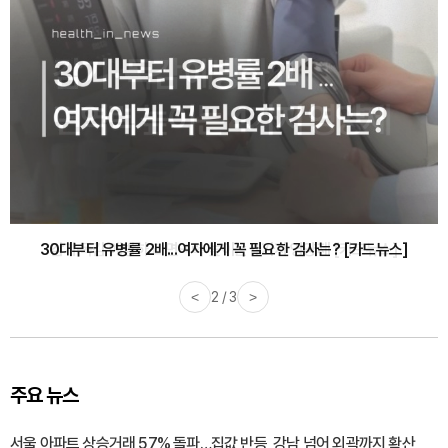
감기·독감 예방하고 면역력 높이는 4가지 영양제 [카드뉴스]
<
3 / 3
>
주요 뉴스
서울 아파트 상승거래 57% 돌파…집값 반등, 강남 넘어 외곽까지 확산