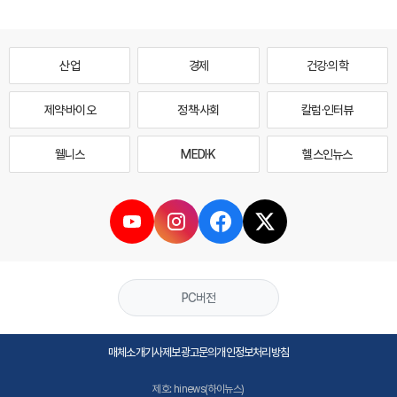
산업
경제
건강·의학
제약·바이오
정책·사회
칼럼·인터뷰
웰니스
MEDI·K
헬스인뉴스
PC버전
매체소개
기사제보
광고문의
개인정보처리방침
제호: hinews(하이뉴스)