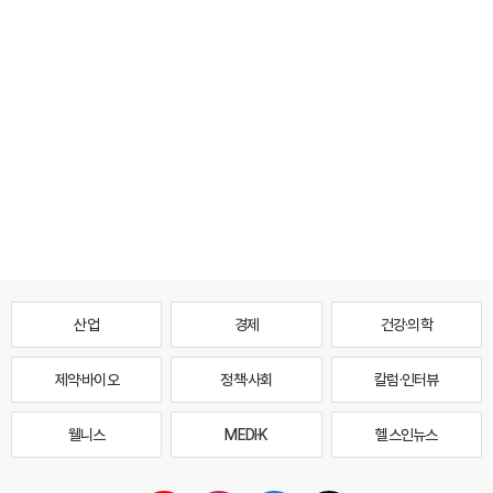
산업
경제
건강·의학
제약·바이오
정책·사회
칼럼·인터뷰
웰니스
MEDI·K
헬스인뉴스