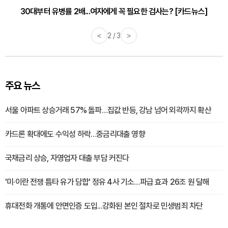
감기·독감 예방하고 면역력 높이는 4가지 영양제 [카드뉴스]
<
3 / 3
>
주요 뉴스
서울 아파트 상승거래 57% 돌파…집값 반등, 강남 넘어 외곽까지 확산
카드론 확대에도 수익성 하락…중금리대출 영향
국채금리 상승, 자영업자 대출 부담 커진다
'미·이란 전쟁 틈타 유가 담합' 정유 4사 기소…파급 효과 26조 원 달해
휴대전화 개통에 안면인증 도입...강화된 본인 절차로 민생범죄 차단