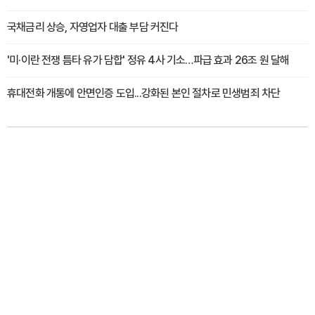
국채금리 상승, 자영업자 대출 부담 커진다
'미·이란 전쟁 틈타 유가 담합' 정유 4사 기소…파급 효과 26조 원 달해
휴대전화 개통에 안면인증 도입...강화된 본인 절차로 민생범죄 차단