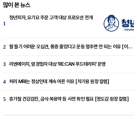
많이 본 뉴스
청년피자, 요기요 주문 고객 대상 프로모션 전개
1
2
팔 들기 어려운 오십견, 통증 줄었다고 운동 멈추면 안 되는 이유 [이병욱 원장 칼럼]
3
리엔에이치, 암경험자 대상 ‘RE:CAN 푸드테라피’ 운영
4
허리 MRI는 정상인데 계속 아픈 이유 [차기용 원장 칼럼]
5
휴가철 건강검진, 금식·복용약 등 사전 확인 필요 [정도감 원장 칼럼]