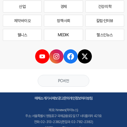
산업
경제
건강·의학
제약·바이오
정책·사회
칼럼·인터뷰
웰니스
MEDI·K
헬스인뉴스
PC버전
매체소개
기사제보
광고문의
개인정보처리방침
제호: hinews(하이뉴스)
주소: 서울특별시 영등포구 국제금융로2길 17 시티플라자 421호
전화: 02-313-2382(편집국: 02-782-2382)