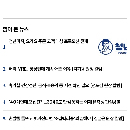
많이 본 뉴스
청년피자, 요기요 주문 고객 대상 프로모션 전개
1
2
허리 MRI는 정상인데 계속 아픈 이유 [차기용 원장 칼럼]
3
휴가철 건강검진, 금식·복용약 등 사전 확인 필요 [정도감 원장 칼럼]
4
"40대인데 오십견?"...3040도 안심 못하는 어깨 유착성 관절낭염
5
손발톱 들뜨고 벗겨진다면 '조갑박리증' 의심해야 [김철윤 원장 칼럼]