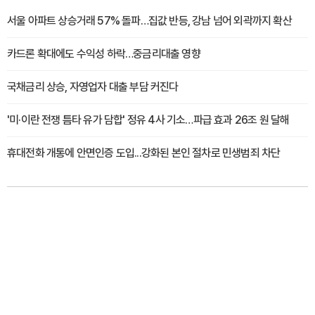
서울 아파트 상승거래 57% 돌파…집값 반등, 강남 넘어 외곽까지 확산
카드론 확대에도 수익성 하락…중금리대출 영향
국채금리 상승, 자영업자 대출 부담 커진다
'미·이란 전쟁 틈타 유가 담합' 정유 4사 기소…파급 효과 26조 원 달해
휴대전화 개통에 안면인증 도입...강화된 본인 절차로 민생범죄 차단