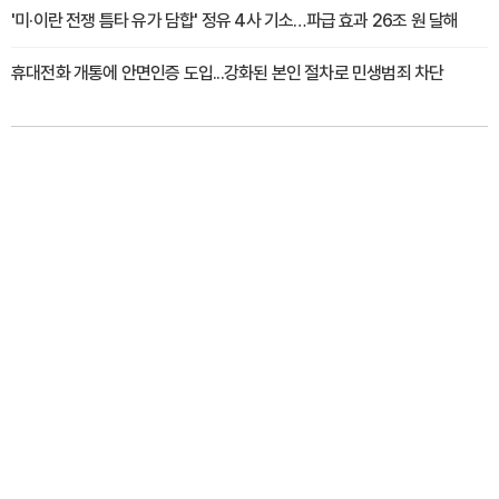
'미·이란 전쟁 틈타 유가 담합' 정유 4사 기소…파급 효과 26조 원 달해
휴대전화 개통에 안면인증 도입...강화된 본인 절차로 민생범죄 차단