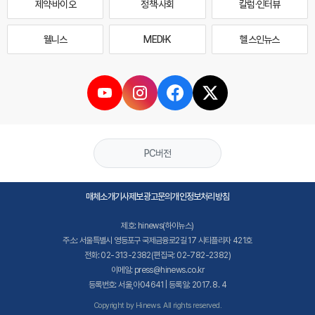
제약·바이오
정책·사회
칼럼·인터뷰
웰니스
MEDI·K
헬스인뉴스
PC버전
매체소개
기사제보
광고문의
개인정보처리방침
제호: hinews(하이뉴스)
주소: 서울특별시 영등포구 국제금융로2길 17 시티플라자 421호
전화: 02-313-2382(편집국: 02-782-2382)
이메일: press@hinews.co.kr
등록번호: 서울,아04641 | 등록일: 2017. 8. 4
Copyright by Hinews. All rights reserved.