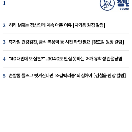
1
2
허리 MRI는 정상인데 계속 아픈 이유 [차기용 원장 칼럼]
3
휴가철 건강검진, 금식·복용약 등 사전 확인 필요 [정도감 원장 칼럼]
4
"40대인데 오십견?"...3040도 안심 못하는 어깨 유착성 관절낭염
5
손발톱 들뜨고 벗겨진다면 '조갑박리증' 의심해야 [김철윤 원장 칼럼]