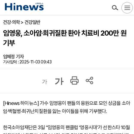
건강·의학 > 건강일반
임영웅, 소아암·희귀질환 환아 치료비 200만 원
기부
임혜정 기자
기사입력 : 2025-11-03 09:43
가
가
[Hinews 하이뉴스] 가수 임영웅이 팬들의 응원으로 모인 상금을 소아
암·백혈병·희귀난치질환을 앓는 아이들을 위해 기부했다.
한국소아암재단은 3일 “임영웅의 팬클럽 ‘영웅시대’가 선한스타 10월