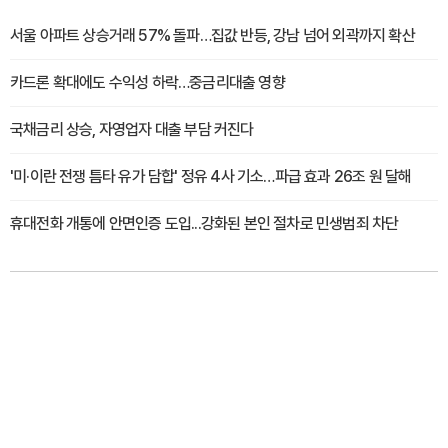
서울 아파트 상승거래 57% 돌파…집값 반등, 강남 넘어 외곽까지 확산
카드론 확대에도 수익성 하락…중금리대출 영향
국채금리 상승, 자영업자 대출 부담 커진다
'미·이란 전쟁 틈타 유가 담합' 정유 4사 기소…파급 효과 26조 원 달해
휴대전화 개통에 안면인증 도입...강화된 본인 절차로 민생범죄 차단