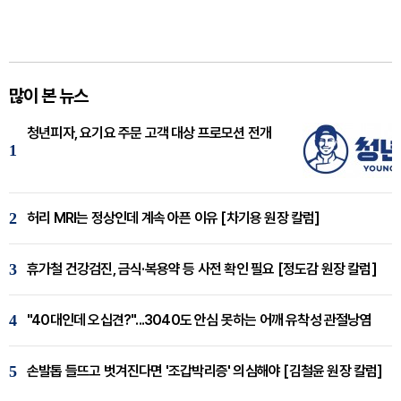
많이 본 뉴스
청년피자, 요기요 주문 고객 대상 프로모션 전개
1
2
허리 MRI는 정상인데 계속 아픈 이유 [차기용 원장 칼럼]
3
휴가철 건강검진, 금식·복용약 등 사전 확인 필요 [정도감 원장 칼럼]
4
"40대인데 오십견?"...3040도 안심 못하는 어깨 유착성 관절낭염
5
손발톱 들뜨고 벗겨진다면 '조갑박리증' 의심해야 [김철윤 원장 칼럼]