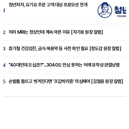
청년피자, 요기요 주문 고객 대상 프로모션 전개
1
2
허리 MRI는 정상인데 계속 아픈 이유 [차기용 원장 칼럼]
3
휴가철 건강검진, 금식·복용약 등 사전 확인 필요 [정도감 원장 칼럼]
4
"40대인데 오십견?"...3040도 안심 못하는 어깨 유착성 관절낭염
5
손발톱 들뜨고 벗겨진다면 '조갑박리증' 의심해야 [김철윤 원장 칼럼]