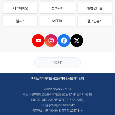
제약·바이오
정책·사회
칼럼·인터뷰
웰니스
MEDI·K
헬스인뉴스
PC버전
매체소개
기사제보
광고문의
개인정보처리방침
제호: hinews(하이뉴스)
주소: 서울특별시 영등포구 국제금융로2길 17 시티플라자 421호
전화: 02-313-2382(편집국: 02-782-2382)
이메일: press@hinews.co.kr
등록번호: 서울,아04641 | 등록일: 2017. 8. 4