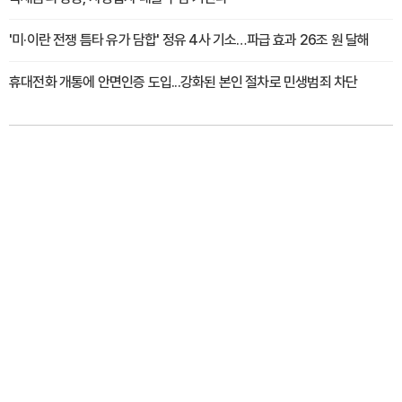
'미·이란 전쟁 틈타 유가 담합' 정유 4사 기소…파급 효과 26조 원 달해
휴대전화 개통에 안면인증 도입...강화된 본인 절차로 민생범죄 차단