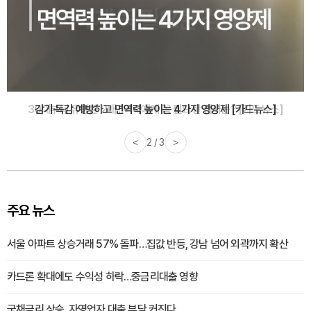
감기·독감 예방하고 면역력 높이는 4가지 영양제 [카드뉴스]
<
3 / 3
>
주요 뉴스
서울 아파트 상승거래 57% 돌파…집값 반등, 강남 넘어 외곽까지 확산
카드론 확대에도 수익성 하락…중금리대출 영향
국채금리 상승, 자영업자 대출 부담 커진다