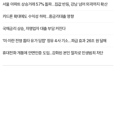
서울 아파트 상승거래 57% 돌파…집값 반등, 강남 넘어 외곽까지 확산
카드론 확대에도 수익성 하락…중금리대출 영향
국채금리 상승, 자영업자 대출 부담 커진다
'미·이란 전쟁 틈타 유가 담합' 정유 4사 기소…파급 효과 26조 원 달해
휴대전화 개통에 안면인증 도입...강화된 본인 절차로 민생범죄 차단