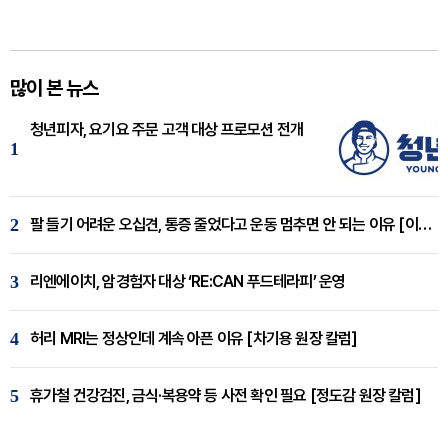
많이 본 뉴스
청년피자, 요기요 주문 고객 대상 프로모션 전개
1
2
팔 들기 어려운 오십견, 통증 줄었다고 운동 멈추면 안 되는 이유 [이병욱 원장 칼럼]
3
리엔에이치, 암경험자 대상 ‘RE:CAN 푸드테라피’ 운영
4
허리 MRI는 정상인데 계속 아픈 이유 [차기용 원장 칼럼]
5
휴가철 건강검진, 금식·복용약 등 사전 확인 필요 [정도감 원장 칼럼]