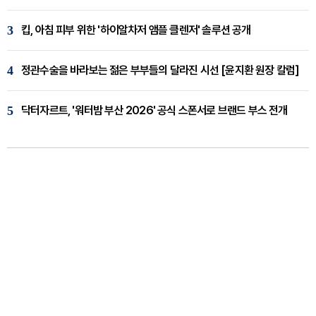
3
킵, 아침 피부 위한 '하이알차저 앰플 클렌저' 솔루션 공개
4
정관수술을 바라보는 젊은 부부들의 달라진 시선 [윤지환 원장 칼럼]
5
닥터자르트, '워터밤 부산 2026' 공식 스폰서로 브랜드 부스 전개