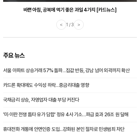
바쁜 아침, 공복에 먹기 좋은 과일 4가지 [카드뉴스]
<
1 / 3
>
주요 뉴스
서울 아파트 상승거래 57% 돌파…집값 반등, 강남 넘어 외곽까지 확산
카드론 확대에도 수익성 하락…중금리대출 영향
국채금리 상승, 자영업자 대출 부담 커진다
'미·이란 전쟁 틈타 유가 담합' 정유 4사 기소…파급 효과 26조 원 달해
휴대전화 개통에 안면인증 도입...강화된 본인 절차로 민생범죄 차단