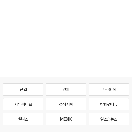
산업
경제
건강·의학
제약·바이오
정책·사회
칼럼·인터뷰
웰니스
MEDI·K
헬스인뉴스