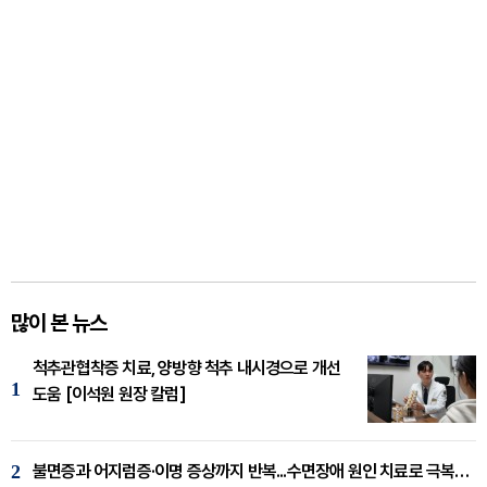
많이 본 뉴스
척추관협착증 치료, 양방향 척추 내시경으로 개선
1
도움 [이석원 원장 칼럼]
2
불면증과 어지럼증·이명 증상까지 반복...수면장애 원인 치료로 극복해야